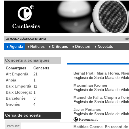
ini
Agenda
Notícies
Crítiques
Directori
Novetats
Concerts a comarques
Comarques
Concerts
Bernat Prat i Maria Florea, Noe
Alt Empordà
21
Església de Santa Maria de Vilab
Anoia
1
Maximilian Kromer
Baix Empordà
11
Església de Santa Maria de Vilab
Baix Llobregat
1
Manuel de Falla: Chopin a l'or
Barcelonès
3
Església de Santa Maria de Vilab
Gironès
4
Javier Perianes
Església de Santa Maria de Vilab
Cerca de concerts
Paraules:
Matthias Goerne. En record de