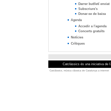
Darrer butlletí enviat
Subscriure's
Donar-se de baixa
Agenda
Accedir a l'agenda
Concerts gratuïts
Notícies
Crítiques
Catclàssics és una iniciativa de l
Catclàssics, música clàssica de Catalunya a internet