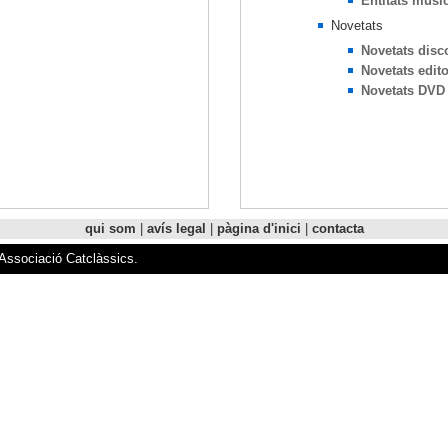
Entitats musi
Novetats
Novetats disc
Novetats edito
Novetats DVD
qui som
|
avís legal
|
pàgina d'inici
|
contacta
'Associació Catclàssics.