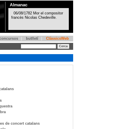
Almanac
concursos
|
butlletí
|
ClàssicsWeb
catalans
s
questra
bra
les de concert catalans