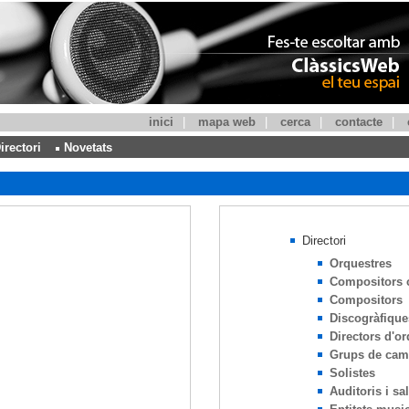
inici
|
mapa web
|
cerca
|
contacte
|
irectori
Novetats
Directori
Orquestres
Compositors 
Compositors
Discogràfique
Directors d'or
Grups de cam
Solistes
Auditoris i sa