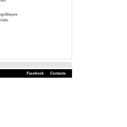
cals
ogràfiques
rials
Facebook
Contacta