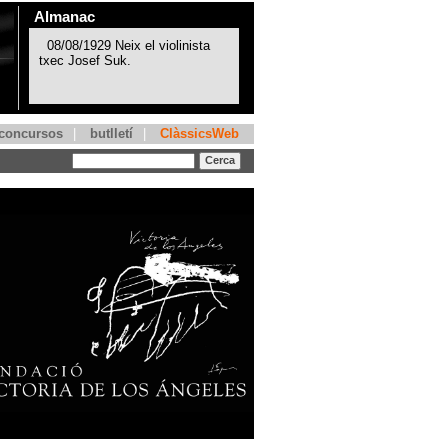
Almanac
concursos
|
butlletí
|
ClàssicsWeb