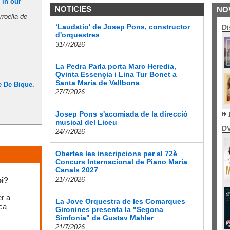
 in our
NOTICIES
NO
roella de
‘Laudatio' de Josep Pons, constructor
Di
d'orquestres
31/7/2026
La Pedra Parla porta Marc Heredia,
Qvinta Essençia i Lina Tur Bonet a
Santa Maria de Vallbona
e De Bique.
27/7/2026
Josep Pons s'acomiada de la direcció
musical del Liceu
D
24/7/2026
Obertes les inscripcions per al 72è
Concurs Internacional de Piano Maria
Canals 2027
21/7/2026
pi?
er a
La Jove Orquestra de les Comarques
ca
Gironines presenta la "Segona
Simfonia" de Gustav Mahler
21/7/2026