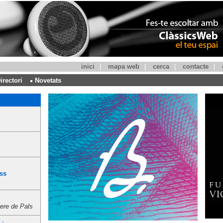
inici
|
mapa web
|
cerca
|
contacte
|
irectori
Novetats
ss
ere de Pals