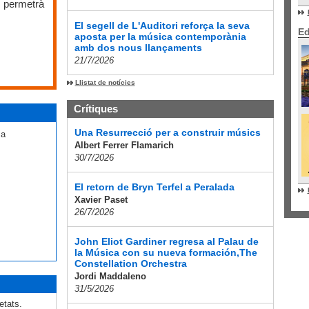
s permetrà
El segell de L'Auditori reforça la seva
Ed
aposta per la música contemporània
amb dos nous llançaments
21/7/2026
Llistat de notícies
Crítiques
Una Resurrecció per a construir músics
 a
Albert Ferrer Flamarich
30/7/2026
El retorn de Bryn Terfel a Peralada
Xavier Paset
26/7/2026
John Eliot Gardiner regresa al Palau de
la Música con su nueva formación,The
Constellation Orchestra
Jordi Maddaleno
31/5/2026
etats.