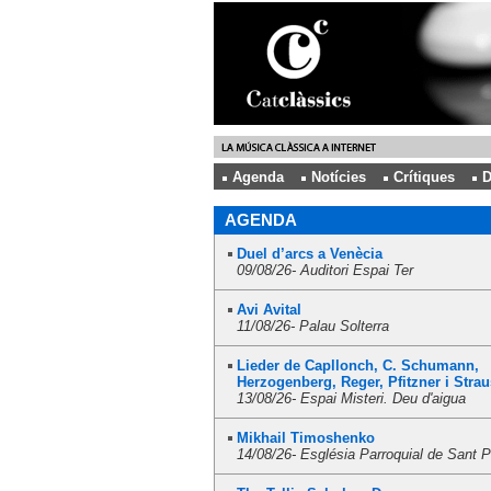
Agenda
Notícies
Crítiques
D
AGENDA
Duel d’arcs a Venècia
09/08/26-
Auditori Espai Ter
Avi Avital
11/08/26-
Palau Solterra
Lieder de Capllonch, C. Schumann,
Herzogenberg, Reger, Pfitzner i Strau
13/08/26-
Espai Misteri. Deu d'aigua
Mikhail Timoshenko
14/08/26-
Església Parroquial de Sant P