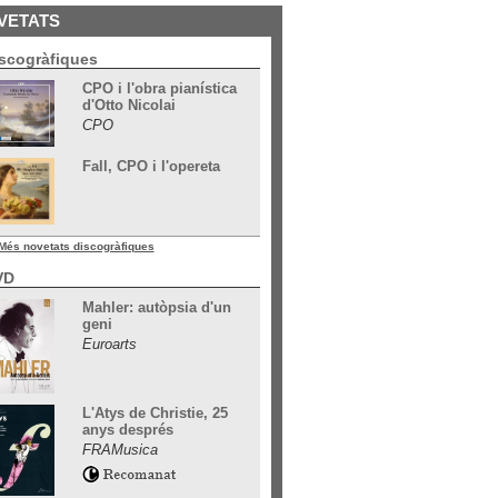
VETATS
scogràfiques
CPO i l'obra pianística
d'Otto Nicolai
CPO
Fall, CPO i l'opereta
Més novetats discogràfiques
VD
Mahler: autòpsia d'un
geni
Euroarts
L'Atys de Christie, 25
anys després
FRAMusica