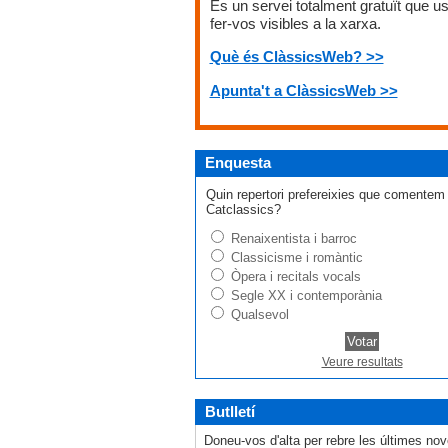
És un servei totalment gratuït que u
fer-vos visibles a la xarxa.
Què és ClàssicsWeb? >>
Apunta't a ClàssicsWeb >>
Enquesta
Quin repertori prefereixies que comentem
Catclassics?
Renaixentista i barroc
Classicisme i romàntic
Òpera i recitals vocals
Segle XX i contemporània
Qualsevol
Veure resultats
Butlletí
Doneu-vos d'alta per rebre les últimes nov