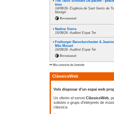
The Tallis Scholars Da pacem - peace
time
14/08/26-
Església de Sant Genís de Tor
Montgrí
Nadine Sierra
15/08/26-
Auditori Espai Ter
Freiburger Barockorchester & Jeanin
Més Mozart
16/08/26-
Auditori Espai Ter
Més concerts de l'agenda
ClàssicsWeb
Vols disposar d'un espai web pro
Us oferim el servei
ClàssicsWeb
, p
solistes o grups d'intèrprets de músi
clàssica.