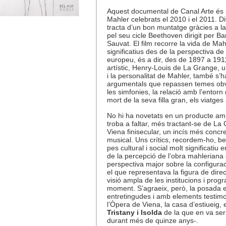
Aquest documental de Canal Arte és u
Mahler celebrats el 2010 i el 2011. Di
tracta d’un bon muntatge gràcies a 
pel seu cicle Beethoven dirigit per B
Sauvat. El film recorre la vida de Ma
significatius des de la perspectiva d
europeu, és a dir, des de 1897 a 191
artístic, Henry-Louis de La Grange, u
i la personalitat de Mahler, també s’ha
argumentals que repassen temes obvi
les simfonies, la relació amb l’entorn
mort de la seva filla gran, els viatges 
No hi ha novetats en un producte amb 
troba a faltar, més tractant-se de La
Viena finisecular, un incís més concre
musical. Uns crítics, recordem-ho, 
pes cultural i social molt significatiu 
de la percepció de l’obra mahleriana
perspectiva major sobre la configurac
el que representava la figura de dire
visió ampla de les institucions i pro
moment. S’agraeix, però, la posada e
entretingudes i amb elements testimon
l’Òpera de Viena, la casa d’estiueig, 
Tristany i Isolda
de la que en va ser
durant més de quinze anys-.