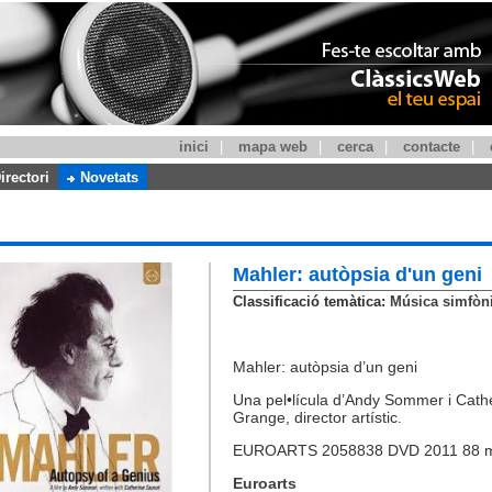
inici
|
mapa web
|
cerca
|
contacte
|
irectori
Novetats
Mahler: autòpsia d'un geni
Classificació temàtica:
Música simfòni
Mahler: autòpsia d’un geni
Una pel•lícula d’Andy Sommer i Cath
Grange, director artístic.
EUROARTS 2058838 DVD 2011 88 m
Euroarts