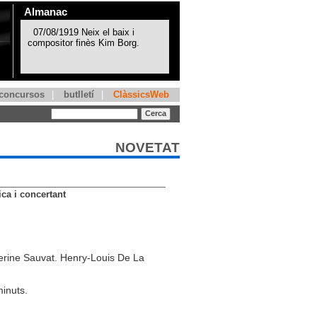
Almanac
concursos
|
butlletí
|
ClàssicsWeb
NOVETAT
ca i concertant
erine Sauvat. Henry-Louis De La
inuts.