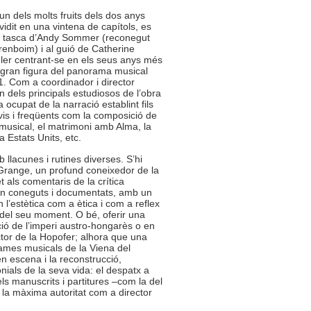
n dels molts fruits dels dos anys
vidit en una vintena de capítols, es
la tasca d’Andy Sommer (reconegut
arenboim) i al guió de Catherine
hler centrant-se en els seus anys més
e gran figura del panorama musical
1. Com a coordinador i director
n dels principals estudiosos de l’obra
 ocupat de la narració establint fils
s i freqüents com la composició de
 musical, el matrimoni amb Alma, la
a Estats Units, etc.
llacunes i rutines diverses. S’hi
 Grange, un profund coneixedor de la
t als comentaris de la crítica
ben coneguts i documentats, amb un
en l’estètica com a ètica i com a reflex
 del seu moment. O bé, oferir una
ió de l’imperi austro-hongarès o en
ctor de la Hopofer; alhora que una
grames musicals de la Viena del
n escena i la reconstrucció,
ials de la seva vida: el despatx a
els manuscrits i partitures –com la del
 la màxima autoritat com a director