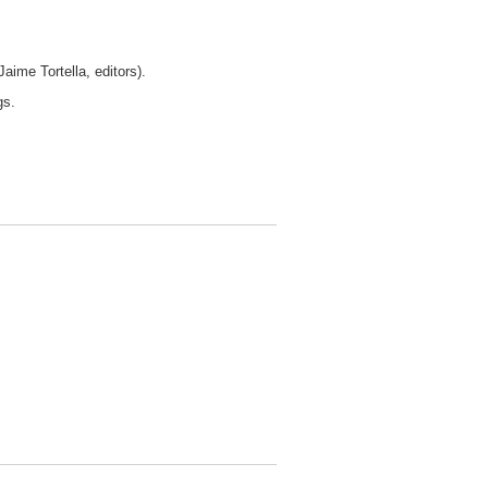
ime Tortella, editors).
gs.