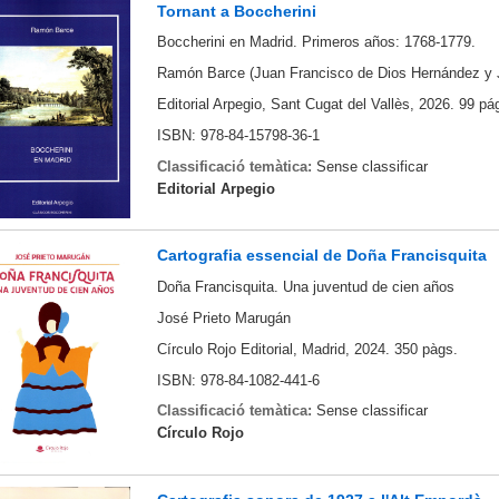
Tornant a Boccherini
Boccherini en Madrid. Primeros años: 1768-1779.
Ramón Barce (Juan Francisco de Dios Hernández y Ja
Editorial Arpegio, Sant Cugat del Vallès, 2026. 99 pá
ISBN: 978-84-15798-36-1
Classificació temàtica:
Sense classificar
Editorial Arpegio
Cartografia essencial de Doña Francisquita
Doña Francisquita. Una juventud de cien años
José Prieto Marugán
Círculo Rojo Editorial, Madrid, 2024. 350 pàgs.
ISBN: 978-84-1082-441-6
Classificació temàtica:
Sense classificar
Círculo Rojo