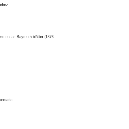
nchez.
mo en las Bayreuth blätter (1876-
versario.