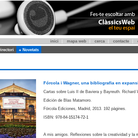
inici
|
mapa web
|
cerca
|
contacte
|
irectori
Novetats
Fórcola i Wagner, una bibliografia en expans
Cartas sobre Luis II de Baviera y Bayreuth. Richard
Edición de Blas Matamoro.
Fórcola Ediciones, Madrid, 2013.
192 pàgines.
ISBN: 978-84
-15174-72-1
A mis amigos. Reflexiones sobre la creatividad y la