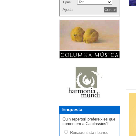
Tipus:
Ajuda
Enquesta
Quin repertori prefereixies que
comentem a Catclassics?
Renaixentista i barroc