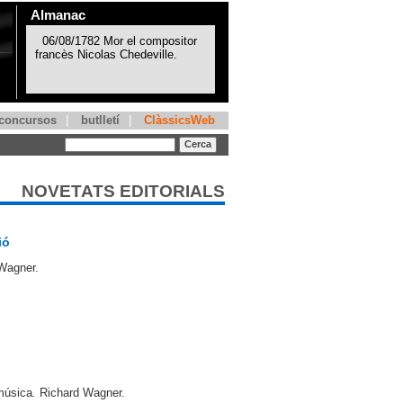
Almanac
concursos
|
butlletí
|
ClàssicsWeb
NOVETATS EDITORIALS
ió
 Wagner.
 música
.
Richard Wagner.