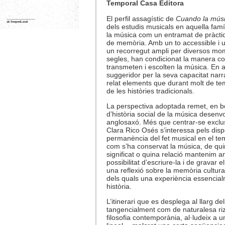
Temporal Casa Editora
El perfil assagístic de
Cuando la músi
dels estudis musicals en aquella famíl
la música com un entramat de pràctiq
de memòria. Amb un to accessible i un
un recorregut ampli per diversos mom
segles, han condicionat la manera co
transmeten i escolten la música. En a
suggeridor per la seva capacitat narrat
relat elements que durant molt de t
de les històries tradicionals.
La perspectiva adoptada remet, en b
d’història social de la música desenvo
anglosaxó. Més que centrar-se exclusi
Clara Rico Osés s’interessa pels dispo
permanència del fet musical en el te
com s’ha conservat la música, de qu
significat o quina relació mantenim a
possibilitat d’escriure-la i de gravar 
una reflexió sobre la memòria cultura
dels quals una experiència essencialm
història.
L’itinerari que es desplega al llarg de
tangencialment com de naturalesa riz
filosofia contemporània, al·ludeix a u