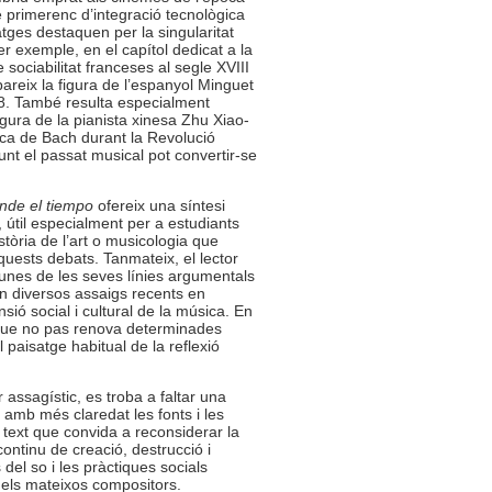
rimerenc d’integració tecnològica
tges destaquen per la singularitat
er exemple, en el capítol dedicat a la
 sociabilitat franceses al segle XVIII
pareix la figura de l’espanyol Minguet
58. També resulta especialment
igura de la pianista xinesa Zhu Xiao-
ica de Bach durant la Revolució
punt el passat musical pot convertir-se
nde el tiempo
ofereix una síntesi
 útil especialment per a estudiants
istòria de l’art o musicologia que
uests debats. Tanmateix, el lector
gunes de les seves línies argumentals
n diversos assaigs recents en
ió social i cultural de la música. En
s que no pas renova determinades
 paisatge habitual de la reflexió
 assagístic, es troba a faltar una
r amb més claredat les fonts i les
 text que convida a reconsiderar la
ontinu de creació, destrucció i
del so i les pràctiques socials
 els mateixos compositors.