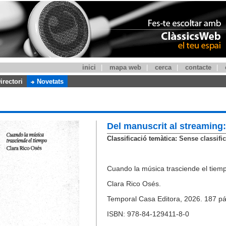
inici
|
mapa web
|
cerca
|
contacte
|
irectori
Novetats
Del manuscrit al streaming:
Classificació temàtica:
Sense classific
Cuando la música trasciende el tiem
Clara Rico Osés.
Temporal Casa Editora, 2026. 187 pá
ISBN: 978-84-129411-8-0