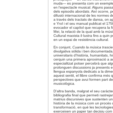
muda— es presenta com un exemple p
en l’espectacle musical. Alguns passa
dels episodis abordats. Així ocorre, p
difusió internacional de les normes de
a través dels tractats de dansa, on a
e Yrol i el seu manual publicat el 17
evocador el capítol que recupera la f
Mei, la relació de la qual amb la mús
Cultural maoista il·lustra fins a quin 
en un espai de resistència cultural.
En conjunt,
Cuando la música trascie
divulgativa sòlida i ben documentada,
universitaris d’història, humanitats, h
cerquin una primera aproximació a aq
especialitzat potser percebrà que al
prolonguen discussions ja presents e
llengua espanyola dedicats a la dimens
aquest sentit, el llibre confirma mé
perspectives que avui formen part del
musicològica.
D’altra banda, malgrat el seu caràcter
bibliografia final que permeti rastreja
matrius discursives que sustenten un
història de la música com un procés c
transformació, en què les tecnologies 
exerceixen un paper tan decisiu com