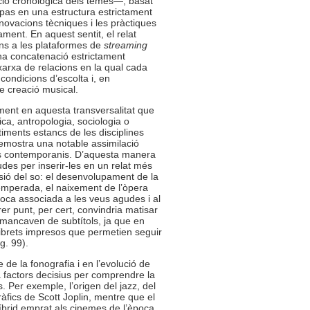
ció cronològica dels temes—, basat
pas en una estructura estrictament
nnovacions tècniques i les pràctiques
ment. En aquest sentit, el relat
ns a les plataformes de
streaming
na concatenació estrictament
xarxa de relacions en la qual cada
 condicions d’escolta i, en
e creació musical.
ament en aquesta transversalitat que
ca, antropologia, sociologia o
timents estancs de les disciplines
emostra una notable assimilació
ics contemporanis. D’aquesta manera
des per inserir-les en un relat més
sió del so: el desenvolupament de la
 temperada, el naixement de l’òpera
rroca associada a les veus agudes i al
er punt, per cert, convindria matisar
 mancaven de subtítols, ja que en
 llibrets impresos que permetien seguir
g. 99).
 de la fonografia i en l’evolució de
 factors decisius per comprendre la
s. Per exemple, l’origen del jazz, del
ràfics de Scott Joplin, mentre que el
brid emprat als cinemes de l’època