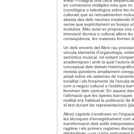
lineal —malgrat una certa seqüencia
en connexions múltiples més que no 
cronològica o teleològica sobre les i
culturals que es retroalimenten mútua
abasta des dels neumes medievals fi
sense que explícitament es busqui u
evolutiva. Més aviat es proposa una 
innovació tècnica o cultural altera les
conseqüència, les mateixes formes d
Un dels encerts del llibre rau precis
vincula elements d’organologia, estèti
semiòtica musical, tot evitant compar
acadèmiques i amb la qual l’autora d
conceptual dels debats historiogràf
revisita qüestions àmpliament conegu
ampli sobre els sistemes de transmis
tonalitat i els fonaments de l’escala
com a negoci cultural o l’estètica ba
fenomen dels
castrati
. En aquest darr
l’afirmació que les òperes barroques
realitat era habitual la publicació de
el text durant les representacions (pà
Altres capítols s’endinsen en l’impacte
les tècniques d’enregistrament com a
transformació dels estils interpretatiu
ragtime
i els primers registres discog
photoplayer
—un curiós instrument hí