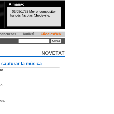
Almanac
concursos
|
butlletí
|
ClàssicsWeb
NOVETAT
 capturar la música
ar
po.
gs.