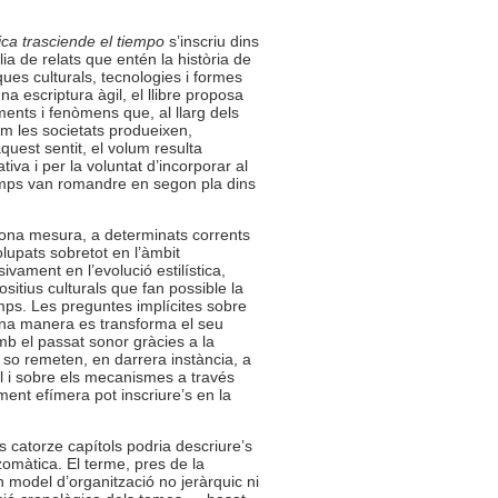
ca trasciende el tiempo
s’inscriu dins
ia de relats que entén la història de
ues culturals, tecnologies i formes
a escriptura àgil, el llibre proposa
ents i fenòmens que, al llarg dels
m les societats produeixen,
quest sentit, el volum resulta
iva i per la voluntat d’incorporar al
emps van romandre en segon pla dins
ona mesura, a determinats corrents
lupats sobretot en l’àmbit
vament en l’evolució estilística,
sitius culturals que fan possible la
mps. Les preguntes implícites sobre
ina manera es transforma el seu
mb el passat sonor gràcies a la
el so remeten, en darrera instància, a
l i sobre els mecanismes a través
ent efímera pot inscriure’s en la
ls catorze capítols podria descriure’s
omàtica. El terme, pres de la
n model d’organització no jeràrquic ni