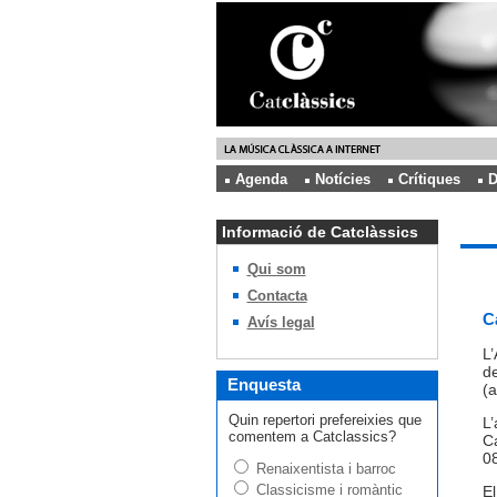
Agenda
Notícies
Crítiques
D
Informació de Catclàssics
Qui som
Contacta
C
Avís legal
L’
de
Enquesta
(a
Quin repertori prefereixies que
L’
comentem a Catclassics?
Ca
08
Renaixentista i barroc
Classicisme i romàntic
E