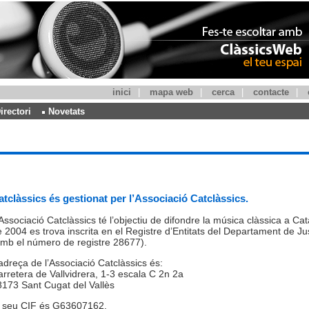
inici
|
mapa web
|
cerca
|
contacte
|
irectori
Novetats
atclàssics és gestionat per l’Associació Catclàssics.
Associació Catclàssics té l’objectiu de difondre la música clàssica a Ca
 2004 es trova inscrita en el Registre d’Entitats del Departament de Ju
mb el número de registre 28677).
adreça de l’Associació Catclàssics és:
rretera de Vallvidrera, 1-3 escala C 2n 2a
173 Sant Cugat del Vallès
l seu CIF és G63607162.