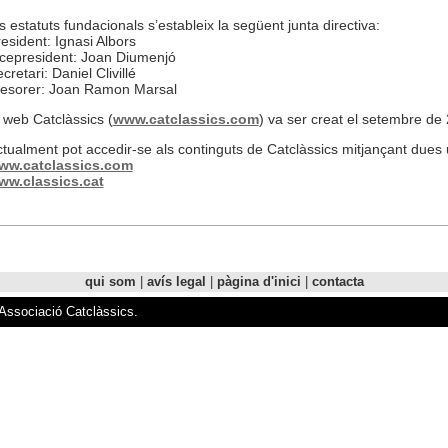
s estatuts fundacionals s’estableix la següent junta directiva:
esident: Ignasi Albors
cepresident: Joan Diumenjó
cretari: Daniel Clivillé
resorer: Joan Ramon Marsal
 web Catclàssics (
www.catclassics.com
) va ser creat el setembre de 
tualment pot accedir-se als continguts de Catclàssics mitjançant dues u
ww.catclassics.com
ww.classics.cat
qui som
|
avís legal
|
pàgina d'inici
|
contacta
'Associació Catclàssics.