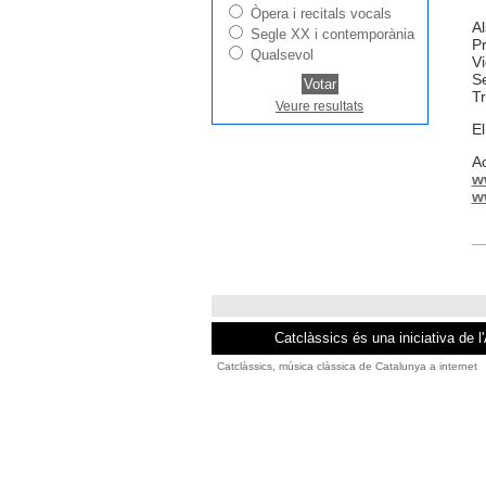
Òpera i recitals vocals
Al
Segle XX i contemporània
Pr
Qualsevol
Vi
Se
T
Veure resultats
El
Ac
w
w
Catclàssics és una iniciativa de l
Catclàssics, música clàssica de Catalunya a internet