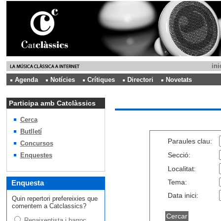
ini
Agenda
Notícies
Crítiques
Directori
Novetats
Participa amb Catclàssics
Cerca
Butlletí
Paraules clau:
Concursos
Secció:
Enquestes
Localitat:
Tema:
Enquesta
Data inici:
Quin repertori prefereixies que
comentem a Catclassics?
Renaixentista i barroc