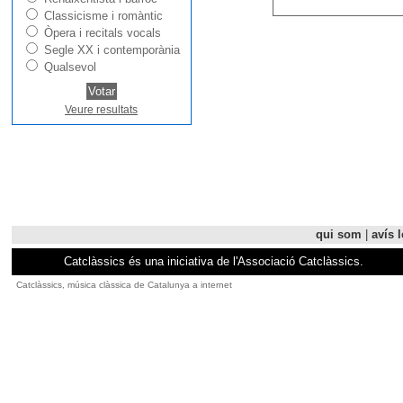
Classicisme i romàntic
Òpera i recitals vocals
Segle XX i contemporània
Qualsevol
Veure resultats
qui som
|
avís l
Catclàssics és una iniciativa de l'Associació Catclàssics.
Catclàssics, música clàssica de Catalunya a internet