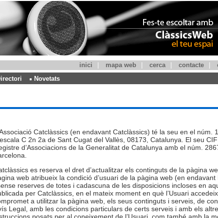
inici
|
mapa web
|
cerca
|
contacte
|
irectori
Novetats
Associació Catclàssics (en endavant Catclàssics) té la seu en el núm. 1-
escala C 2n 2a de Sant Cugat del Vallès, 08173, Catalunya. El seu CIF 
gistre d’Associacions de la Generalitat de Catalunya amb el núm. 2867
arcelona.
tclàssics es reserva el dret d’actualitzar els continguts de la pàgina we
gina web atribueix la condició d’usuari de la pàgina web (en endavant l’
sense reserves de totes i cadascuna de les disposicions incloses en aqu
blicada per Catclàssics, en el mateix moment en què l’Usuari accedeix
mpromet a utilitzar la pàgina web, els seus continguts i serveis, de con
ís Legal, amb les condicions particulars de certs serveis i amb els altr
struccions posats per al coneixement de l’Usuari, com també amb la m