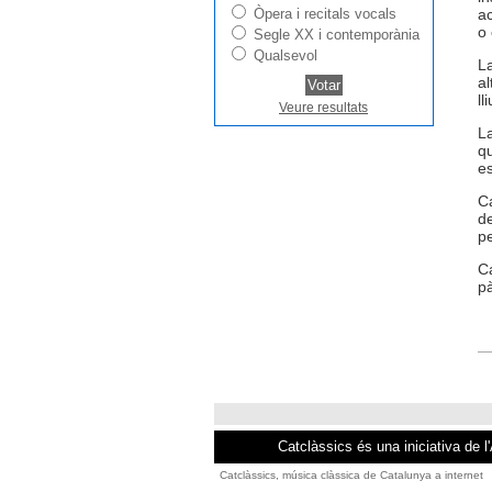
Òpera i recitals vocals
ac
o 
Segle XX i contemporània
Qualsevol
La
al
ll
Veure resultats
La
qu
es
Ca
de
pe
Ca
pà
Catclàssics és una iniciativa de l
Catclàssics, música clàssica de Catalunya a internet