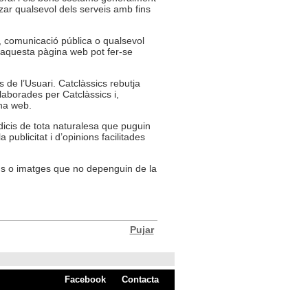
itzar qualsevol dels serveis amb fins
ió, comunicació pública o qualsevol
 d’aquesta pàgina web pot fer-se
 de l’Usuari. Catclàssics rebutja
laborades per Catclàssics i,
ina web.
dicis de tota naturalesa que puguin
 publicitat i d’opinions facilitades
ns o imatges que no depenguin de la
Pujar
Facebook
Contacta