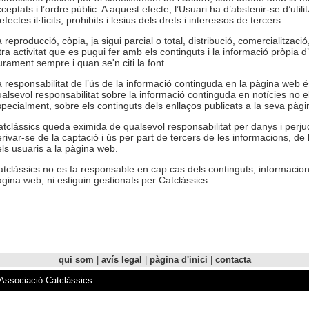
ceptats i l’ordre públic. A aquest efecte, l’Usuari ha d’abstenir-se d’util
efectes il·lícits, prohibits i lesius dels drets i interessos de tercers.
 reproducció, còpia, ja sigui parcial o total, distribució, comercialitzac
tra activitat que es pugui fer amb els continguts i la informació pròpia
iurament sempre i quan se'n citi la font.
 responsabilitat de l’ús de la informació continguda en la pàgina web és
alsevol responsabilitat sobre la informació continguda en notícies no e
pecialment, sobre els continguts dels enllaços publicats a la seva pàg
tclàssics queda eximida de qualsevol responsabilitat per danys i perju
rivar-se de la captació i ús per part de tercers de les informacions, de la
ls usuaris a la pàgina web.
tclàssics no es fa responsable en cap cas dels continguts, informacio
gina web, ni estiguin gestionats per Catclàssics.
qui som
|
avís legal
|
pàgina d'inici
|
contacta
'Associació Catclàssics.