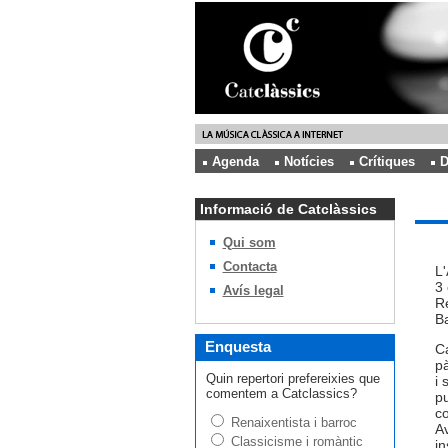
Agenda
Notícies
Crítiques
D
Informació de Catclàssics
Qui som
Contacta
L'
3 
Avís legal
Re
B
Enquesta
Ca
pà
Quin repertori prefereixies que
i 
comentem a Catclassics?
pu
co
Renaixentista i barroc
Av
Classicisme i romàntic
in