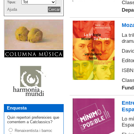
Class
Tipus:
Ajuda
Depar
Mozar
La tr
dramá
David
Edito
ISBN:
Class
Fund
Entre
Enquesta
Espa
Quin repertori prefereixies que
Lo mí
comentem a Catclassics?
Espa
Renaixentista i barroc