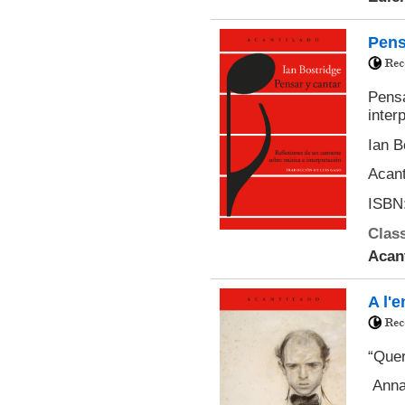
Pens
Pensa
inter
Ian B
Acant
ISBN:
Class
Acan
A l'
“Quer
Anna