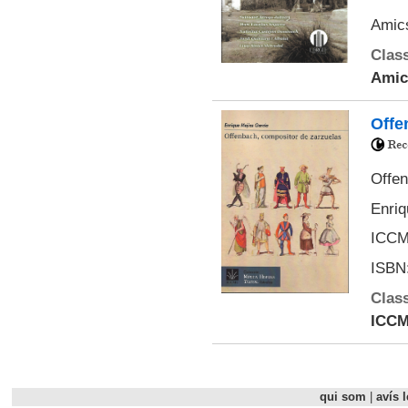
Amics
Class
Amics
Offe
Offen
Enriq
ICCMU
ISBN:
Class
ICC
qui som
|
avís l