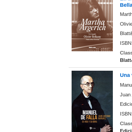
Bell
Marth
Olivi
Blatt
ISBN:
Class
Blat
Una 
Manue
Juan 
Edici
ISBN:
Class
Edici