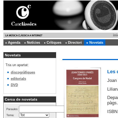
ini
Agenda
Notícies
Crítiques
Directori
Novetats
Novetats
Tria un apartat:
Les 
discogràfiques
editorials
Joan 
DVD
Lilia
Depar
Cerca de novetats
pàgs.
Paraules:
ISBN:
Tema: