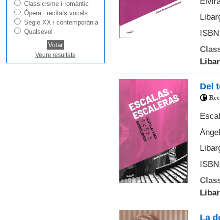
Elvir
Classicisme i romàntic
Òpera i recitals vocals
Libar
Segle XX i contemporània
Qualsevol
ISBN:
Class
Veure resultats
Libar
Del t
Escal
Ánge
Libar
ISBN:
Class
Libar
La d