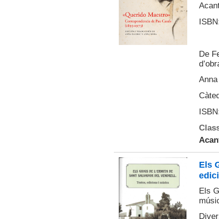
Acant
ISBN:
De Fe
d’obr
Anna 
Càte
ISBN:
Class
Acan
Els 
edic
Els G
músi
Diver