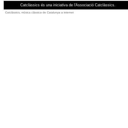
Catclàssics és una iniciativa de l'Associació Catclàssics.
Catclàssics, música clàssica de Catalunya a internet