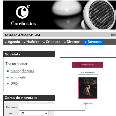
ini
Agenda
Notícies
Crítiques
Directori
Novetats
Novetats
Tria un apartat:
discogràfiques
editorials
DVD
Cerca de novetats
Paraules:
Tema: