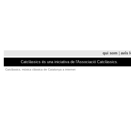
qui som
|
avís l
Catclàssics és una iniciativa de l'Associació Catclàssics.
Catclàssics, música clàssica de Catalunya a internet