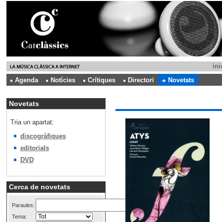
ini
Agenda
Notícies
Crítiques
Directori
Novetats
Novetats
Tria un apartat:
discogràfiques
editorials
DVD
Cerca de novetats
Paraules:
Tema: