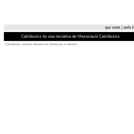
qui som
|
avís l
Catclàssics és una iniciativa de l'Associació Catclàssics.
Catclàssics, música clàssica de Catalunya a internet