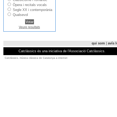
Òpera i recitals vocals
Segle XX i contemporània
Qualsevol
Veure resultats
qui som
|
avís l
Catclàssics és una iniciativa de l'Associació Catclàssics.
Catclàssics, música clàssica de Catalunya a internet