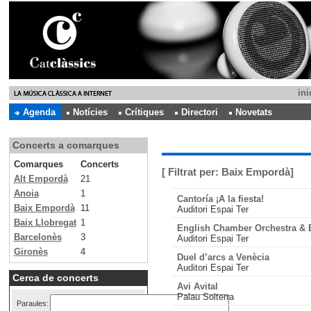
ini
Agenda
Notícies
Crítiques
Directori
Novetats
Concerts a comarques
Comarques
Concerts
[ Filtrat per:
Baix Empordà
]
Alt Empordà
21
Anoia
1
Cantoría ¡A la fiesta!
Baix Empordà
11
Auditori Espai Ter
Baix Llobregat
1
English Chamber Orchestra & 
Barcelonès
3
Auditori Espai Ter
Gironès
4
Duel d’arcs a Venècia
Auditori Espai Ter
Cerca de concerts
Avi Avital
Palau Solterra
Paraules: