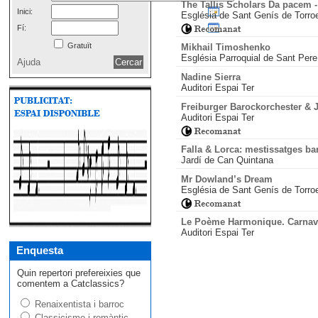
The Tallis Scholars Da pacem -
Inici:
Església de Sant Genís de Torroe
Fí:
Gratuït
Mikhail Timoshenko
Església Parroquial de Sant Pere
Ajuda
Nadine Sierra
Auditori Espai Ter
Freiburger Barockorchester & 
Auditori Espai Ter
Falla & Lorca: mestissatges ba
Jardí de Can Quintana
Mr Dowland’s Dream
Església de Sant Genís de Torroe
Le Poème Harmonique. Carnav
Auditori Espai Ter
Enquesta
Quin repertori prefereixies que
comentem a Catclassics?
Renaixentista i barroc
Classicisme i romàntic