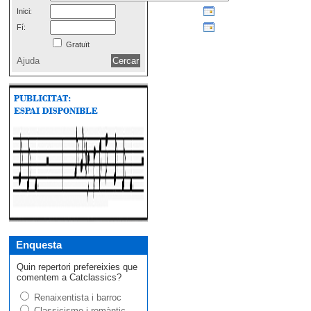
Inici:
Fí:
Gratuït
Ajuda
Enquesta
Quin repertori prefereixies que
comentem a Catclassics?
Renaixentista i barroc
Classicisme i romàntic