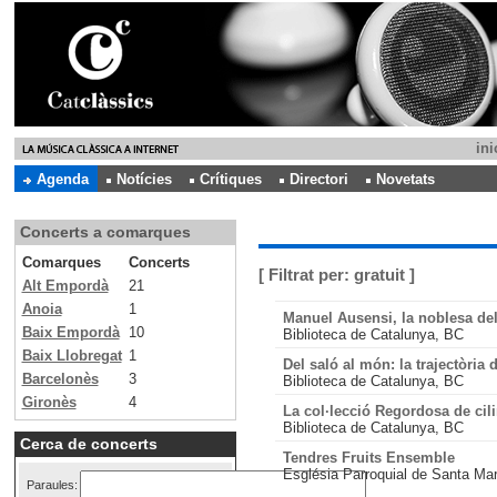
ini
Agenda
Notícies
Crítiques
Directori
Novetats
Concerts a comarques
Comarques
Concerts
[ Filtrat per:
gratuit
]
Alt Empordà
21
Anoia
1
Manuel Ausensi, la noblesa del
Baix Empordà
10
Biblioteca de Catalunya, BC
Baix Llobregat
1
Del saló al món: la trajectòri
Barcelonès
3
Biblioteca de Catalunya, BC
Gironès
4
La col·lecció Regordosa de cil
Biblioteca de Catalunya, BC
Cerca de concerts
Tendres Fruits Ensemble
Església Parroquial de Santa Ma
Paraules: