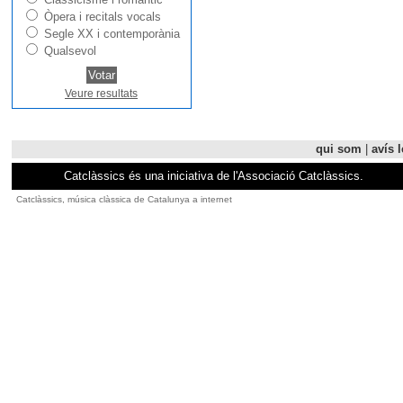
Òpera i recitals vocals
Segle XX i contemporània
Qualsevol
Veure resultats
qui som
|
avís l
Catclàssics és una iniciativa de l'Associació Catclàssics.
Catclàssics, música clàssica de Catalunya a internet