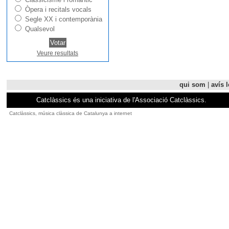
Òpera i recitals vocals
Segle XX i contemporània
Qualsevol
Veure resultats
qui som
|
avís l
Catclàssics és una iniciativa de l'Associació Catclàssics.
Catclàssics, música clàssica de Catalunya a internet