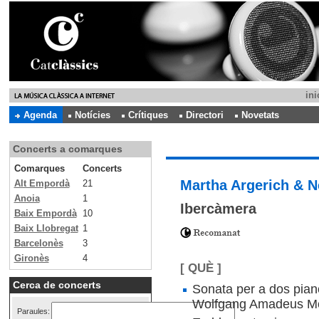
ini
Agenda
Notícies
Crítiques
Directori
Novetats
Concerts a comarques
Comarques
Concerts
Martha Argerich & N
Alt Empordà
21
Anoia
1
Ibercàmera
Baix Empordà
10
Baix Llobregat
1
Barcelonès
3
Gironès
4
[ QUÈ ]
Cerca de concerts
Sonata per a dos pian
Wolfgang Amadeus Mo
Paraules: