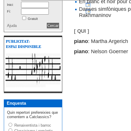
En blanc et noir pour
Inici:
Danses simfòniques pe
Fí:
Rakhmaninov
Gratuït
Ajuda
[ QUI ]
piano
: Martha Argerich
piano
: Nelson Goerner
Enquesta
Quin repertori prefereixies que
comentem a Catclassics?
Renaixentista i barroc
Classicisme i romàntic