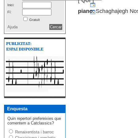
[ QUI ]
Inici:
piano
: Schaghajegh Nos
Fí:
Gratuït
Ajuda
Enquesta
Quin repertori prefereixies que
comentem a Catclassics?
Renaixentista i barroc
Classicisme i romàntic