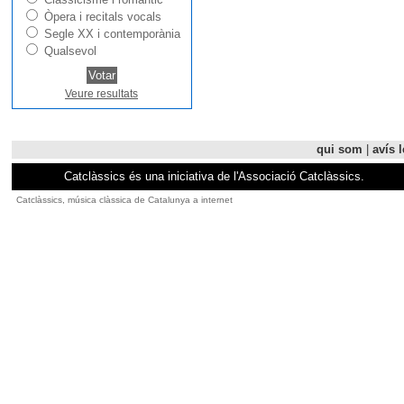
Òpera i recitals vocals
Segle XX i contemporània
Qualsevol
Veure resultats
qui som
|
avís l
Catclàssics és una iniciativa de l'Associació Catclàssics.
Catclàssics, música clàssica de Catalunya a internet