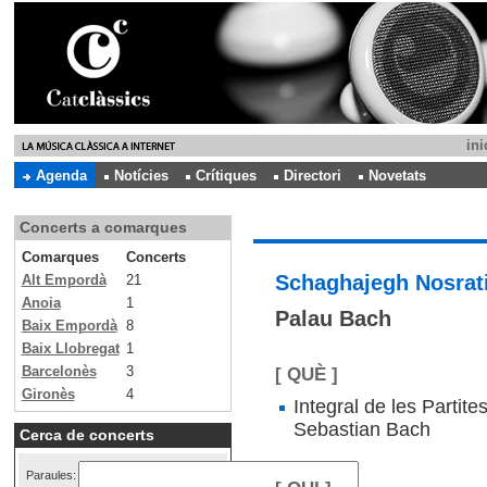
ini
Agenda
Notícies
Crítiques
Directori
Novetats
Concerts a comarques
Comarques
Concerts
Schaghajegh Nosrat
Alt Empordà
21
Anoia
1
Palau Bach
Baix Empordà
8
Baix Llobregat
1
Barcelonès
3
[ QUÈ ]
Gironès
4
Integral de les Partit
Sebastian Bach
Cerca de concerts
Paraules: