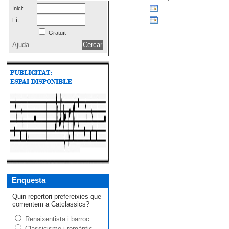
Inici:
Fí:
Gratuït
Ajuda
Enquesta
Quin repertori prefereixies que
comentem a Catclassics?
Renaixentista i barroc
Classicisme i romàntic