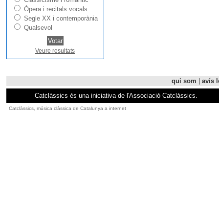
Òpera i recitals vocals
Segle XX i contemporània
Qualsevol
Veure resultats
qui som
|
avís l
Catclàssics és una iniciativa de l'Associació Catclàssics.
Catclàssics, música clàssica de Catalunya a internet