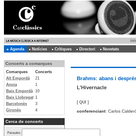
ini
Agenda
Notícies
Crítiques
Directori
Novetats
Concerts a comarques
Comarques
Concerts
Brahms: abans i després
Alt Empordà
21
Anoia
1
L'Hivernacle
Baix Empordà
10
Baix Llobregat
1
[ QUI ]
Barcelonès
3
Gironès
4
conferenciant
: Carlos Calder
Cerca de concerts
Paraules: