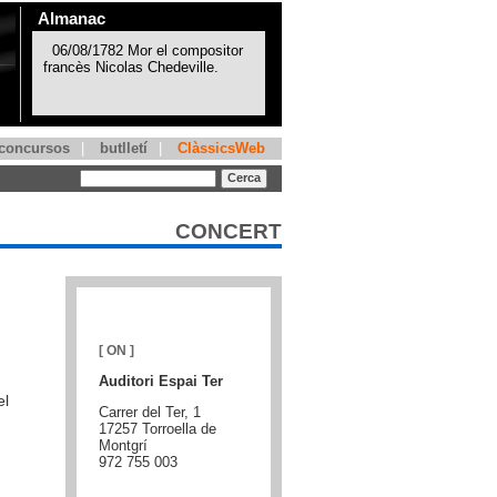
Almanac
concursos
|
butlletí
|
ClàssicsWeb
CONCERT
[ ON ]
Auditori Espai Ter
el
Carrer del Ter, 1
17257 Torroella de
Montgrí
972 755 003