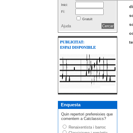
Inici:
di
Fí:
s
Gratuït
s
Ajuda
c
t
Enquesta
Quin repertori prefereixies que
comentem a Catclassics?
Renaixentista i barroc
Classicisme i romàntic