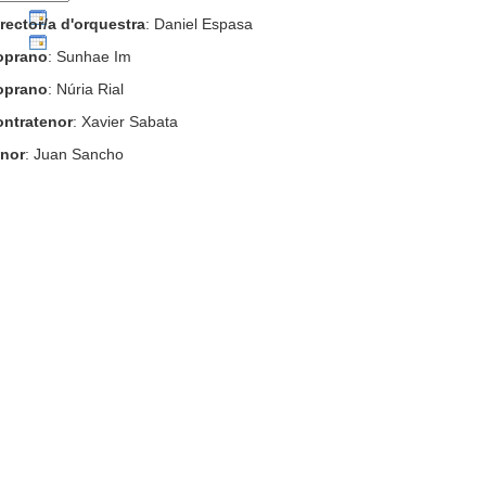
rector/a d'orquestra
: Daniel Espasa
oprano
: Sunhae Im
oprano
: Núria Rial
ontratenor
: Xavier Sabata
enor
: Juan Sancho