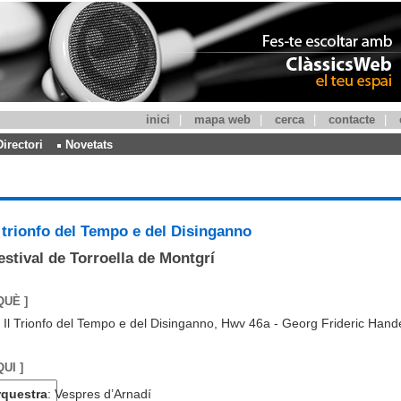
inici
|
mapa web
|
cerca
|
contacte
|
Directori
Novetats
l trionfo del Tempo e del Disinganno
estival de Torroella de Montgrí
QUÈ ]
Il Trionfo del Tempo e del Disinganno, Hwv 46a - Georg Frideric Hand
QUI ]
rquestra
: Vespres d’Arnadí