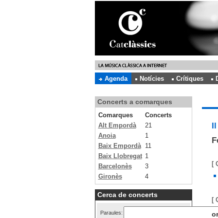
Agenda
Notícies
Crítiques
Concerts a comarques
Comarques
Concerts
I
Alt Empordà
21
Anoia
1
F
Baix Empordà
11
Baix Llobregat
1
[ 
Barcelonès
3
Gironès
4
Cerca de concerts
[ 
Paraules:
o