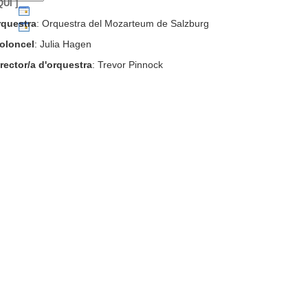
QUI ]
rquestra
: Orquestra del Mozarteum de Salzburg
ioloncel
: Julia Hagen
rector/a d'orquestra
: Trevor Pinnock