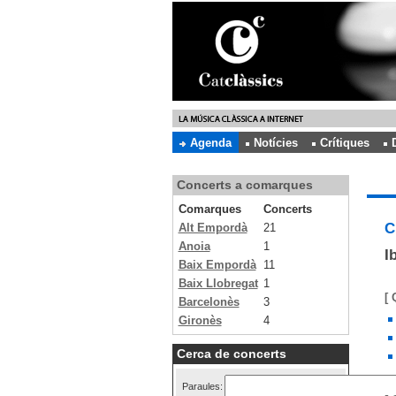
Agenda
Notícies
Crítiques
Concerts a comarques
Comarques
Concerts
C
Alt Empordà
21
Anoia
1
I
Baix Empordà
11
Baix Llobregat
1
[ 
Barcelonès
3
Gironès
4
Cerca de concerts
Paraules: