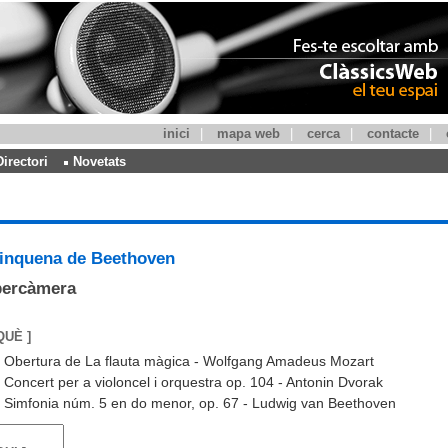
inici
|
mapa web
|
cerca
|
contacte
|
Directori
Novetats
inquena de Beethoven
bercàmera
QUÈ ]
Obertura de La flauta màgica - Wolfgang Amadeus Mozart
Concert per a violoncel i orquestra op. 104 - Antonin Dvorak
Simfonia núm. 5 en do menor, op. 67 - Ludwig van Beethoven