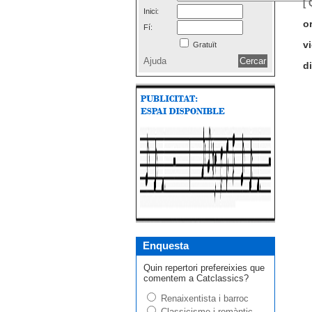
[ 
Inici:
o
Fí:
v
Gratuït
Ajuda
di
Enquesta
Quin repertori prefereixies que
comentem a Catclassics?
Renaixentista i barroc
Classicisme i romàntic