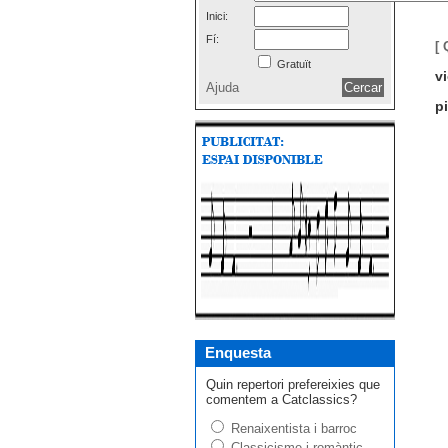
Inici:
Fí:
[ 
Gratuït
vi
Ajuda
p
Enquesta
Quin repertori prefereixies que
comentem a Catclassics?
Renaixentista i barroc
Classicisme i romàntic