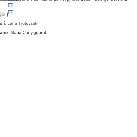
QUI ]
olí
: Lana Trotovsek
iano
: Maria Canyigueral