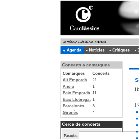
Agenda
Notícies
Crítiques
Concerts a comarques
Comarques
Concerts
S
Alt Empordà
21
Anoia
1
I
Baix Empordà
11
Baix Llobregat
1
[ 
Barcelonès
3
Gironès
4
Cerca de concerts
Paraules: