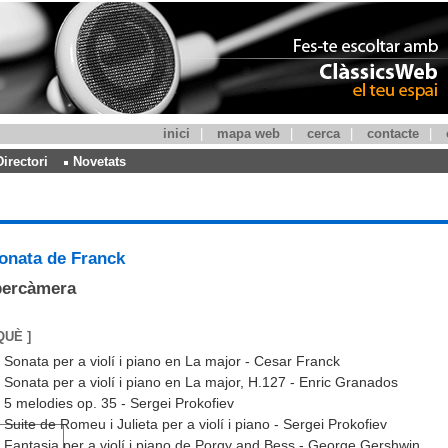
inici
|
mapa web
|
cerca
|
contacte
|
Directori
Novetats
onata de Franck
bercàmera
QUÈ ]
Sonata per a violí i piano en La major - Cesar Franck
Sonata per a violí i piano en La major, H.127 - Enric Granados
5 melodies op. 35 - Sergei Prokofiev
Suite de Romeu i Julieta per a violí i piano - Sergei Prokofiev
Fantasia per a violí i piano de Porgy and Bess - George Gershwin