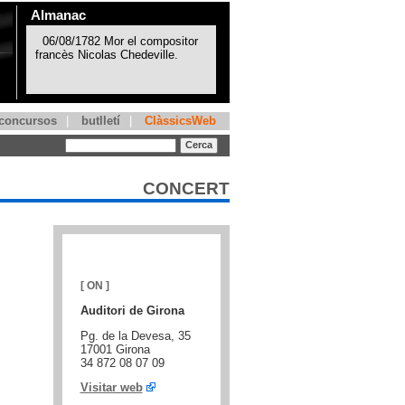
Almanac
concursos
|
butlletí
|
ClàssicsWeb
CONCERT
[ ON ]
Auditori de Girona
Pg. de la Devesa, 35
17001 Girona
34 872 08 07 09
Visitar web