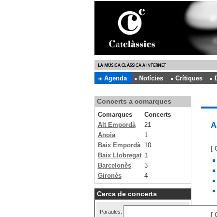
Agenda
Notícies
Crítiques
Concerts a comarques
Comarques
Concerts
A
Alt Empordà
21
Anoia
1
Baix Empordà
10
[ 
Baix Llobregat
1
Barcelonès
3
Gironès
4
Cerca de concerts
Paraules:
[ 