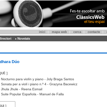
inici
|
mapa web
|
cerca
|
contacte
|
Directori
Novetats
dhara Dúo
QUÈ ]
Nocturno para violín y piano - Joly Braga Santos
Sonata per a violí i piano n.º 4 - Grazyna Bacewicz
Jhula Jhule - Reena Esmail
Suite Popular Española - Manuel de Falla
QUI ]