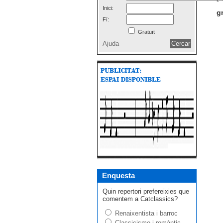
Inici:
g
Fí:
Gratuït
Ajuda
Enquesta
Quin repertori prefereixies que
comentem a Catclassics?
Renaixentista i barroc
Classicisme i romàntic