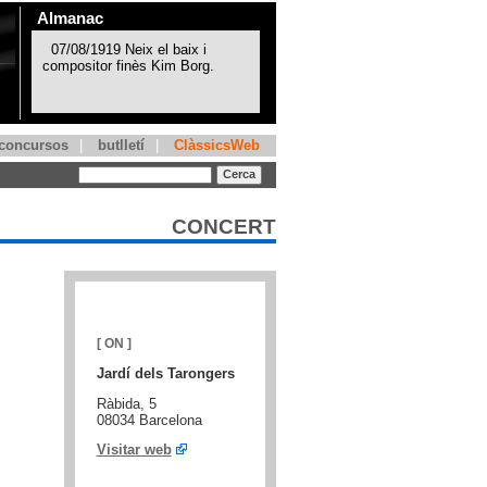
Almanac
concursos
|
butlletí
|
ClàssicsWeb
CONCERT
[ ON ]
Jardí dels Tarongers
Ràbida, 5
08034 Barcelona
Visitar web