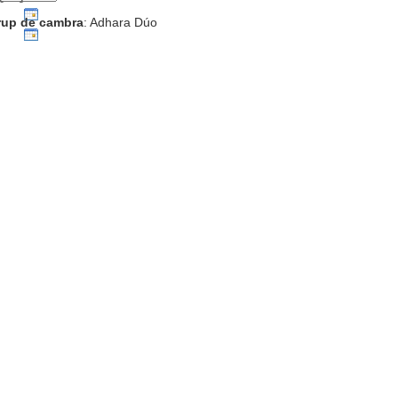
rup de cambra
: Adhara Dúo