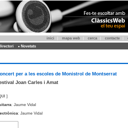
inici
|
mapa web
|
cerca
|
contacte
|
Directori
Novetats
oncert per a les escoles de Monistrol de Montserrat
estival Joan Carles i Amat
QUI ]
itarra
: Jaume Vidal
lectrònica
: Jaume Vidal