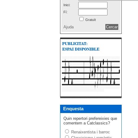
Inici:
Fí:
Gratuït
Ajuda
Enquesta
Quin repertori prefereixies que
comentem a Catclassics?
Renaixentista i barroc
Classicisme i romàntic