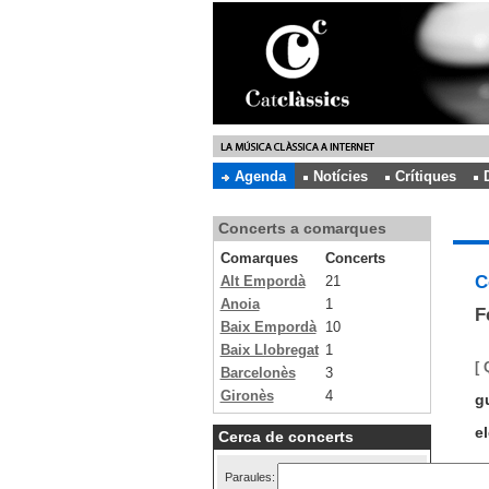
Agenda
Notícies
Crítiques
Concerts a comarques
Comarques
Concerts
C
Alt Empordà
21
Anoia
1
F
Baix Empordà
10
Baix Llobregat
1
[ 
Barcelonès
3
Gironès
4
gu
e
Cerca de concerts
Paraules: