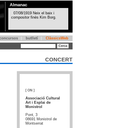
Almanac
concursos
|
butlletí
|
ClàssicsWeb
CONCERT
[ ON ]
Associació Cultural
Art i Esplai de
Monistrol
Pont, 3
08691 Monistrol de
Montserrat