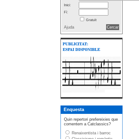
Inici:
Fí:
Gratuït
Ajuda
Enquesta
Quin repertori prefereixies que
comentem a Catclassics?
Renaixentista i barroc
Classicisme i romàntic