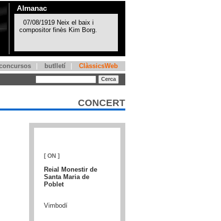
Almanac
concursos
|
butlletí
|
ClàssicsWeb
CONCERT
[ ON ]
Reial Monestir de
Santa Maria de
Poblet
Vimbodí