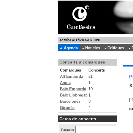
Agenda
Notícies
Crítiques
Concerts a comarques
Comarques
Concerts
P
Alt Empordà
21
Anoia
1
X
Baix Empordà
10
Baix Llobregat
1
[ 
Barcelonès
3
Gironès
4
o
Cerca de concerts
Paraules: