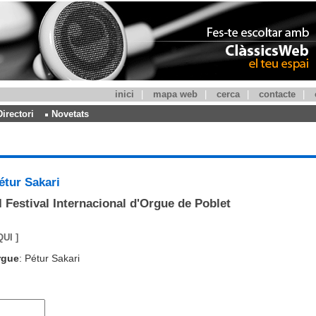
inici
|
mapa web
|
cerca
|
contacte
|
Directori
Novetats
étur Sakari
I Festival Internacional d'Orgue de Poblet
QUI ]
rgue
: Pétur Sakari