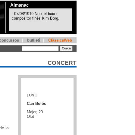
Almanac
concursos
|
butlletí
|
ClàssicsWeb
CONCERT
[ ON ]
Can Bolós
Major, 20
Olot
de la