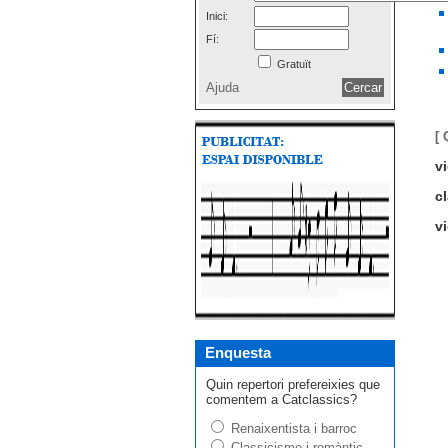
Inici:
Fí:
Gratuït
Ajuda
[ 
vi
c
v
Enquesta
Quin repertori prefereixies que
comentem a Catclassics?
Renaixentista i barroc
Classicisme i romàntic