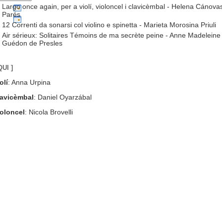
Largo once again, per a violí, violoncel i clavicèmbal - Helena Cánova
Parés
12 Correnti da sonarsi col violino e spinetta - Marieta Morosina Priuli
Air sérieux: Solitaires Témoins de ma secrète peine - Anne Madeleine
Guédon de Presles
QUI ]
olí
: Anna Urpina
lavicèmbal
: Daniel Oyarzábal
ioloncel
: Nicola Brovelli