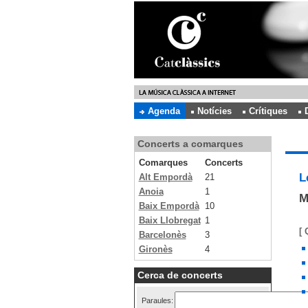
Agenda
Notícies
Crítiques
Concerts a comarques
Comarques
Concerts
L
Alt Empordà
21
Anoia
1
M
Baix Empordà
10
Baix Llobregat
1
[ 
Barcelonès
3
Gironès
4
Cerca de concerts
Paraules: