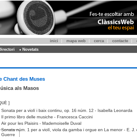
inici
|
mapa web
|
cerca
|
contacte
|
Directori
Novetats
e Chant des Muses
úsica als Masos
QUÈ ]
Sonata per a violí i baix continu, op. 16 núm. 12 - Isabella Leonarda
Il primo libro delle musiche - Francesca Caccini
Air pour les Plaisirs - Mademoiselle Duval
Sonata núm. 1 per a violí, viola da gamba i orgue en La menor - E. J. 
Guerre