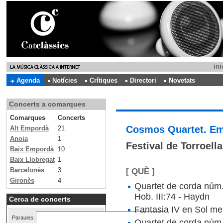
ini
Agenda
Notícies
Crítiques
Directori
Novetats
Concerts a comarques
Comarques
Concerts
Cosmos Quartet. Em
Alt Empordà
21
Anoia
1
Festival de Torroell
Baix Empordà
10
Baix Llobregat
1
Barcelonès
3
[ QUÈ ]
Gironès
4
Quartet de corda núm.
Hob. III:74 - Haydn
Cerca de concerts
Fantasia IV en Sol men
Paraules:
Quartet de corda núm.