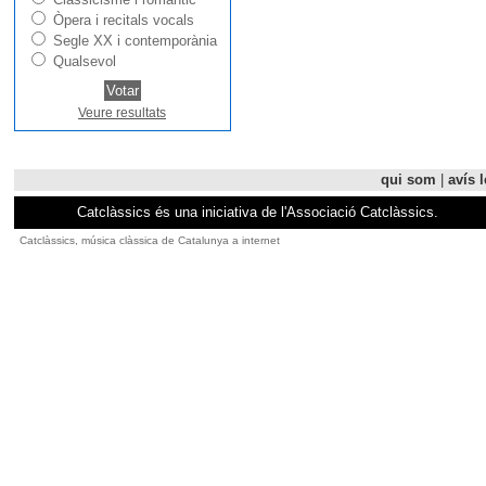
Òpera i recitals vocals
Segle XX i contemporània
Qualsevol
Veure resultats
qui som
|
avís l
Catclàssics és una iniciativa de l'Associació Catclàssics.
Catclàssics, música clàssica de Catalunya a internet