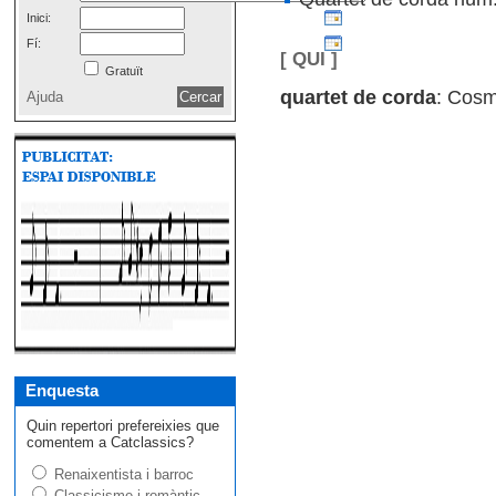
Inici:
Fí:
[ QUI ]
Gratuït
quartet de corda
: Cosm
Ajuda
Enquesta
Quin repertori prefereixies que
comentem a Catclassics?
Renaixentista i barroc
Classicisme i romàntic