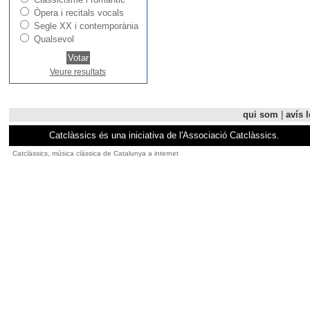
Òpera i recitals vocals
Segle XX i contemporània
Qualsevol
Veure resultats
qui som
|
avís l
Catclàssics és una iniciativa de l'Associació Catclàssics.
Catclàssics, música clàssica de Catalunya a internet