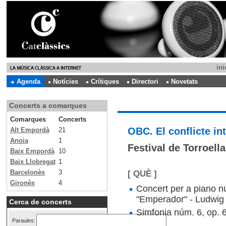
ini
Agenda
Notícies
Crítiques
Directori
Novetats
Concerts a comarques
Comarques
Concerts
OBC. El conflicte in
Alt Empordà
21
Anoia
1
Festival de Torroell
Baix Empordà
10
Baix Llobregat
1
Barcelonès
3
[ QUÈ ]
Gironès
4
Concert per a piano n
"Emperador" - Ludwig
Cerca de concerts
Simfonia núm. 6, op. 
Paraules: