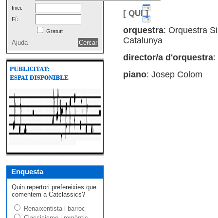
Inici:
[ QUI ]
Fí:
orquestra
: Orquestra S
Gratuït
Catalunya
Ajuda
director/a d'orquestra
:
piano
: Josep Colom
Enquesta
Quin repertori prefereixies que
comentem a Catclassics?
Renaixentista i barroc
Classicisme i romàntic