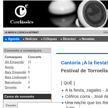
ini
Agenda
Notícies
Crítiques
Directori
Novetats
Concerts a comarques
Comarques
Concerts
Cantoría ¡A la fiesta
Alt Empordà
21
Anoia
1
Festival de Torroell
Baix Empordà
8
Baix Llobregat
1
Barcelonès
3
[ QUÈ ]
Gironès
4
A la fiesta, zagales -
Céfiros corra - José 
Cerca de concerts
Una noche que los Re
Paraules:
Juan