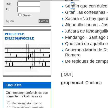
Inici:
Serafín que con dulce
Fí:
Gitanillas cortesanas 
Gratuït
Xacara «No hay que dec
Ajuda
Jilguerillo canoro - J
Xácara de fandanguill
Fandango - Santiago 
Qué será de aquella e
Soberana María de Rom
Romero
De repiques de campa
[ QUI ]
grup vocal
: Cantoria
Enquesta
Quin repertori prefereixies que
comentem a Catclassics?
Renaixentista i barroc
Classicisme i romàntic