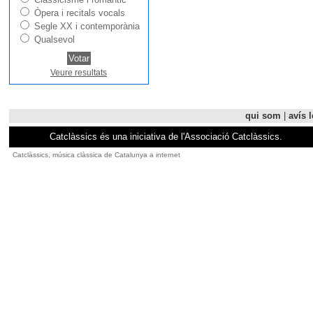
Òpera i recitals vocals
Segle XX i contemporània
Qualsevol
Veure resultats
qui som
|
avís l
Catclàssics és una iniciativa de l'Associació Catclàssics.
Catclàssics, música clàssica de Catalunya a internet