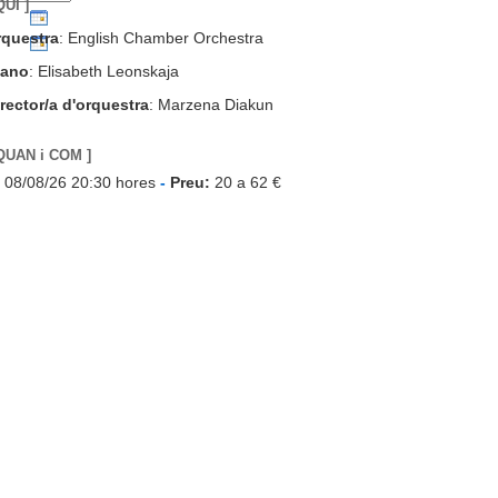
QUI ]
rquestra
: English Chamber Orchestra
iano
: Elisabeth Leonskaja
rector/a d'orquestra
: Marzena Diakun
 QUAN i COM ]
08/08/26 20:30 hores
-
Preu:
20 a 62 €