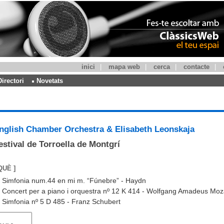
inici
|
mapa web
|
cerca
|
contacte
|
Directori
Novetats
nglish Chamber Orchestra & Elisabeth Leonskaja
estival de Torroella de Montgrí
QUÈ ]
Simfonia num.44 en mi m. “Fúnebre” - Haydn
Concert per a piano i orquestra nº 12 K 414 - Wolfgang Amadeus Moz
Simfonia nº 5 D 485 - Franz Schubert