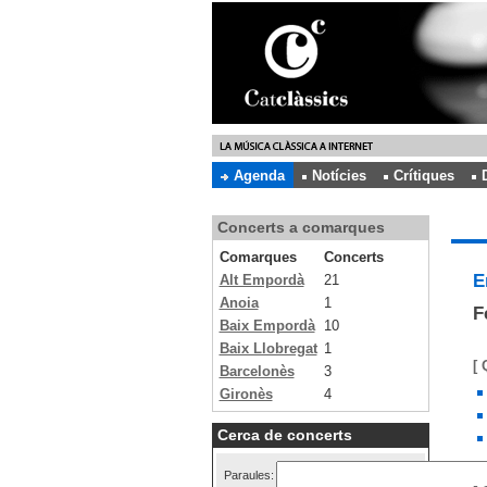
Agenda
Notícies
Crítiques
Concerts a comarques
Comarques
Concerts
E
Alt Empordà
21
Anoia
1
F
Baix Empordà
10
Baix Llobregat
1
[ 
Barcelonès
3
Gironès
4
Cerca de concerts
Paraules: