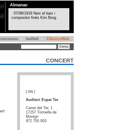
Almanac
concursos
|
butlletí
|
ClàssicsWeb
CONCERT
[ ON ]
Auditori Espai Ter
Carrer del Ter, 1
art
17257 Torroella de
Montgrí
972 755 003