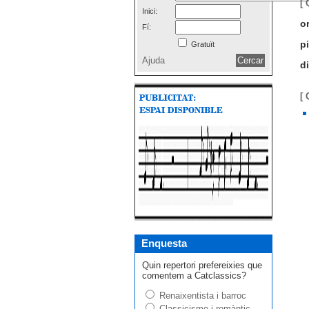
[ 
Inici:
o
Fí:
p
Gratuït
Ajuda
di
[
Enquesta
Quin repertori prefereixies que
comentem a Catclassics?
Renaixentista i barroc
Classicisme i romàntic