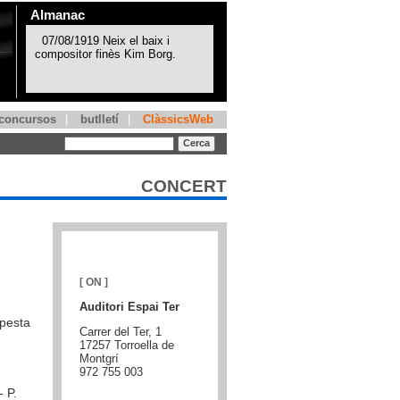
Almanac
concursos
|
butlletí
|
ClàssicsWeb
CONCERT
[ ON ]
Auditori Espai Ter
mpesta
Carrer del Ter, 1
17257 Torroella de
Montgrí
972 755 003
 P.