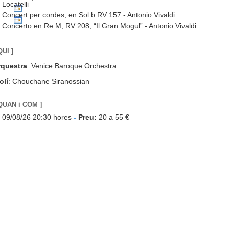
Locatelli
Concert per cordes, en Sol b RV 157 - Antonio Vivaldi
Concerto en Re M, RV 208, “Il Gran Mogul” - Antonio Vivaldi
QUI ]
rquestra
: Venice Baroque Orchestra
olí
: Chouchane Siranossian
 QUAN i COM ]
09/08/26 20:30 hores
-
Preu:
20 a 55 €