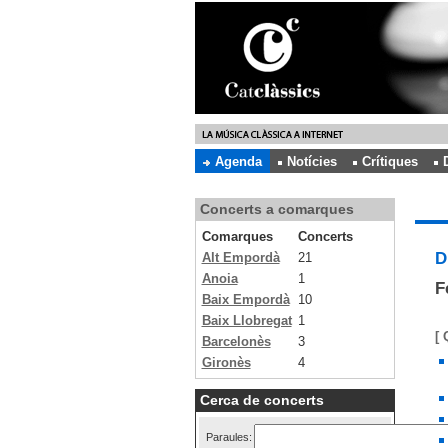
Agenda
Notícies
Crítiques
Concerts a comarques
Comarques
Concerts
D
Alt Empordà
21
Anoia
1
F
Baix Empordà
10
Baix Llobregat
1
[ 
Barcelonès
3
Gironès
4
Cerca de concerts
Paraules: