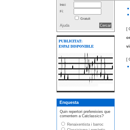
Inici:
Fí:
Gratuït
Ajuda
[ 
o
vi
[
Enquesta
Quin repertori prefereixies que
comentem a Catclassics?
Renaixentista i barroc
Classicisme i romàntic