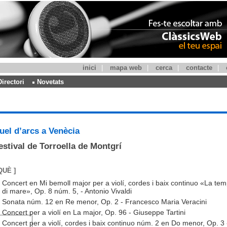
inici
|
mapa web
|
cerca
|
contacte
|
Directori
Novetats
uel d’arcs a Venècia
estival de Torroella de Montgrí
QUÈ ]
Concert en Mi bemoll major per a violí, cordes i baix continuo «La te
di mare», Op. 8 núm. 5, - Antonio Vivaldi
Sonata núm. 12 en Re menor, Op. 2 - Francesco Maria Veracini
Concert per a violí en La major, Op. 96 - Giuseppe Tartini
Concert per a violí, cordes i baix continuo núm. 2 en Do menor, Op. 3 -