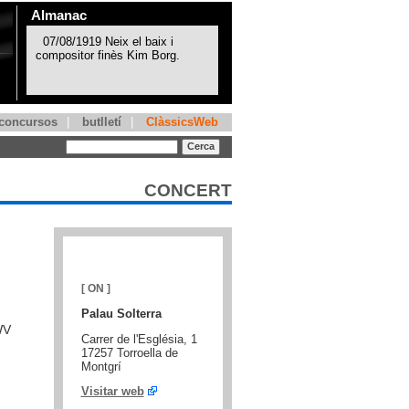
Almanac
concursos
|
butlletí
|
ClàssicsWeb
CONCERT
[ ON ]
Palau Solterra
WV
Carrer de l'Església, 1
17257 Torroella de
Montgrí
Visitar web