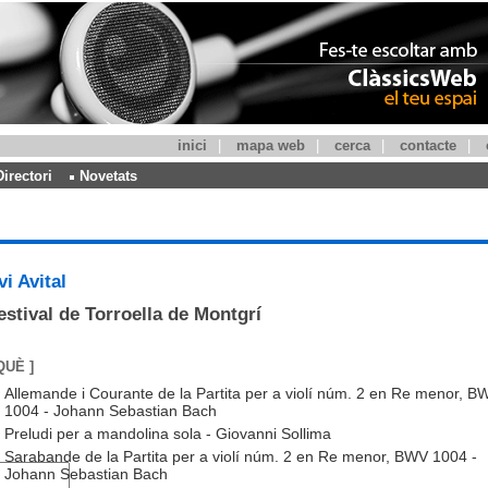
inici
|
mapa web
|
cerca
|
contacte
|
Directori
Novetats
vi Avital
estival de Torroella de Montgrí
QUÈ ]
Allemande i Courante de la Partita per a violí núm. 2 en Re menor, B
1004 - Johann Sebastian Bach
Preludi per a mandolina sola - Giovanni Sollima
Sarabande de la Partita per a violí núm. 2 en Re menor, BWV 1004 -
Johann Sebastian Bach