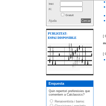
Inici:
Fí:
Gratuït
Ajuda
[ 
m
[
Enquesta
Quin repertori prefereixies que
comentem a Catclassics?
Renaixentista i barroc
Classicisme i romàntic