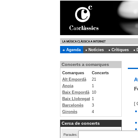
Agenda
Notícies
Crítiques
Concerts a comarques
Comarques
Concerts
A
Alt Empordà
21
Anoia
1
F
Baix Empordà
10
Baix Llobregat
1
[ 
Barcelonès
3
Gironès
4
Cerca de concerts
Paraules: