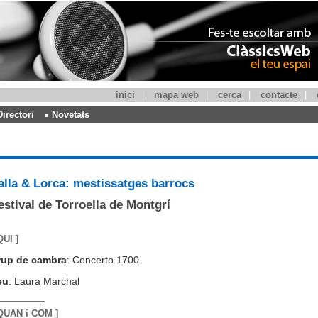
inici
|
mapa web
|
cerca
|
contacte
|
Directori
Novetats
alla & Lorca: mestissatges barrocs
estival de Torroella de Montgrí
QUI ]
rup de cambra
: Concerto 1700
eu
: Laura Marchal
 QUAN i COM ]