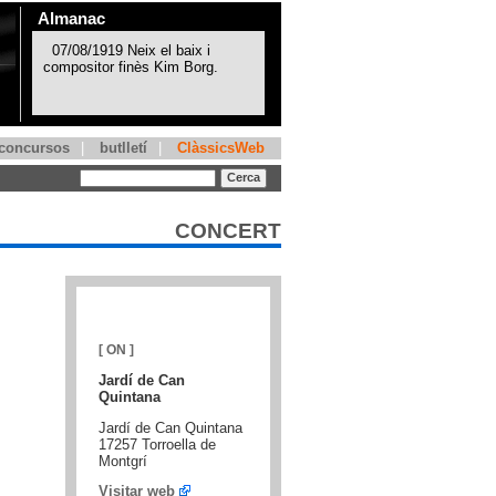
Almanac
concursos
|
butlletí
|
ClàssicsWeb
CONCERT
[ ON ]
Jardí de Can
Quintana
Jardí de Can Quintana
17257 Torroella de
Montgrí
Visitar web