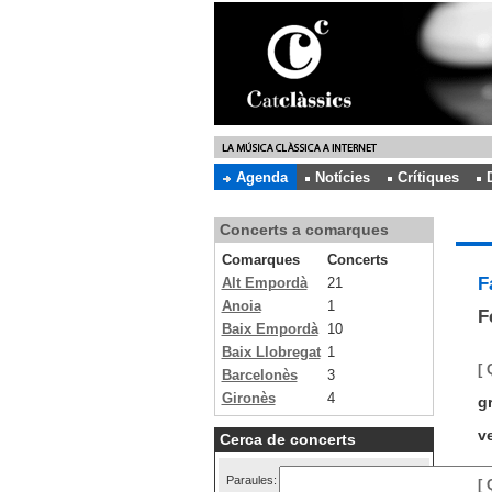
Agenda
Notícies
Crítiques
Concerts a comarques
Comarques
Concerts
F
Alt Empordà
21
Anoia
1
F
Baix Empordà
10
Baix Llobregat
1
[ 
Barcelonès
3
Gironès
4
g
v
Cerca de concerts
Paraules:
[