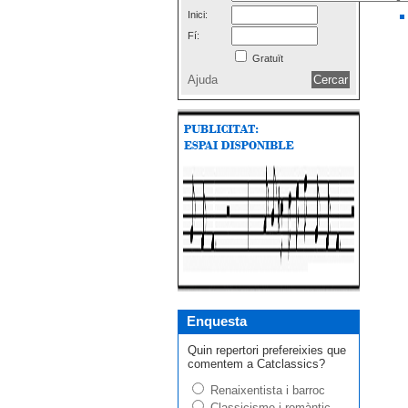
Inici:
Fí:
Gratuït
Ajuda
Enquesta
Quin repertori prefereixies que
comentem a Catclassics?
Renaixentista i barroc
Classicisme i romàntic