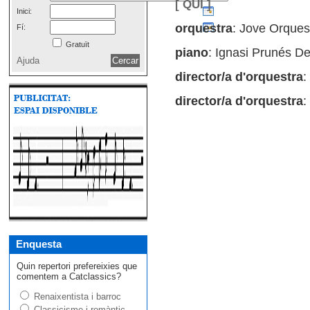
[ QUI ]
Inici:
orquestra
: Jove Orques
Fí:
Gratuït
piano
: Ignasi Prunés D
Ajuda
director/a d'orquestra
:
director/a d'orquestra
:
Enquesta
Quin repertori prefereixies que
comentem a Catclassics?
Renaixentista i barroc
Classicisme i romàntic