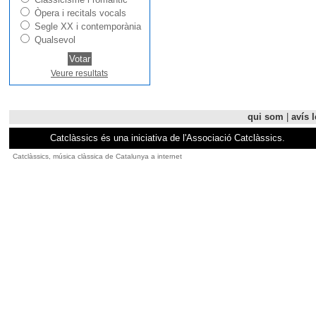
Òpera i recitals vocals
Segle XX i contemporània
Qualsevol
Veure resultats
qui som
|
avís l
Catclàssics és una iniciativa de l'Associació Catclàssics.
Catclàssics, música clàssica de Catalunya a internet