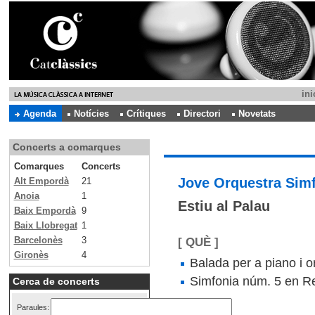
ini
Agenda
Notícies
Crítiques
Directori
Novetats
Concerts a comarques
Comarques
Concerts
Jove Orquestra Simf
Alt Empordà
21
Anoia
1
Estiu al Palau
Baix Empordà
9
Baix Llobregat
1
Barcelonès
3
[ QUÈ ]
Gironès
4
Balada per a piano i o
Simfonia núm. 5 en Re
Cerca de concerts
Paraules: