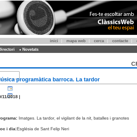
inici
|
mapa web
|
cerca
|
contacte
|
Directori
Novetats
C
úsica programàtica barroca. La tardor
/11/2018 |
rograma:
Imatges. La tardor, el vigilant de la nit, batalles i granotes
oc i dia:
Església de Sant Felip Neri