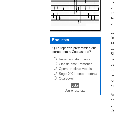
L’
em
pr
An
er
La
l’
Enquesta
es
Quin repertori prefereixies que
ap
comentem a Catclassics?
Si
ri
Renaixentista i barroc
Classicisme i romàntic
es
Òpera i recitals vocals
de
Segle XX i contemporània
re
Qualsevol
le
di
Veure resultats
Aq
di
un
L’