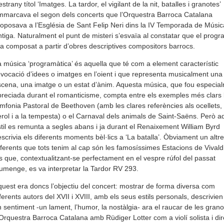
estrany títol ‘Imatges. La tardor, el vigilant de la nit, batalles i granotes’
marcava el segon dels concerts que l’Orquestra Barroca Catalana
oposava a l’Església de Sant Felip Neri dins la IV Temporada de Músic
tiga. Naturalment el punt de misteri s’esvaïa al constatar que el prog
a composat a partir d’obres descriptives compositors barrocs.
 música ‘programàtica’ és aquella que té com a element característic
evocació d’idees o imatges en l’oient i que representa musicalment una
cena, una imatge o un estat d’ànim. Aquesta música, que fou especia
reciada durant el romanticisme, compta entre els exemples més clars 
mfonia Pastoral de Beethoven (amb les clares referències als ocellets, 
erol i a la tempesta) o el Carnaval dels animals de Saint-Saëns. Però a
til es remunta a segles abans i ja durant el Renaixement William Byrd
scrivia els diferents moments bèl·lics a ‘La batalla’. Òbviament un altre
ferents que tots tenim al cap són les famosíssimes Estacions de Vivald
s que, contextualitzant-se perfectament en el vespre rúfol del passat
umenge, es va interpretar la Tardor RV 293.
uest era doncs l’objectiu del concert: mostrar de forma diversa com
ferents autors del XVII i XVIII, amb els seus estils personals, descrivien
 sentiment -un lament, l’humor, la nostàlgia- ara el raucar de les grano
Orquestra Barroca Catalana amb Rüdiger Lotter com a violí solista i dir