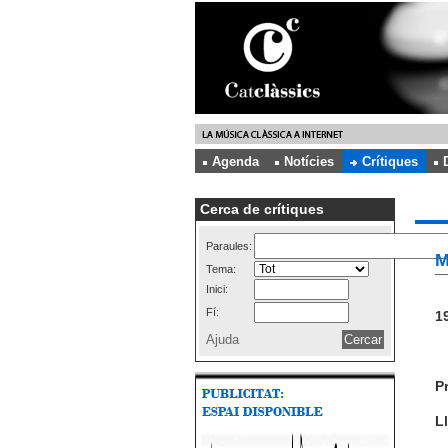
Agenda
Notícies
Crítiques
Cerca de crítiques
Paraules:
M
Tema:
Inici:
Fí:
19
Ajuda
P
Ll