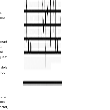
a
rama
lment
la
al
quest
 dels
i de
 ara
tes.
ector,