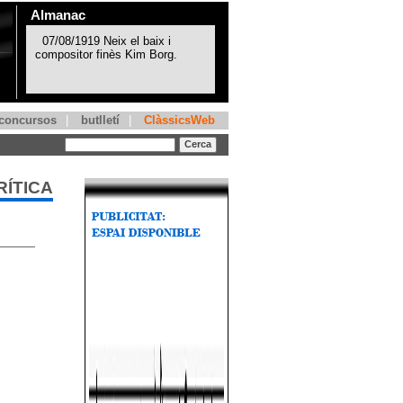
Almanac
concursos
|
butlletí
|
ClàssicsWeb
RÍTICA