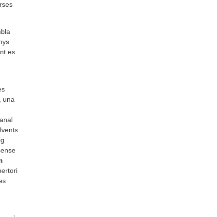
erses
mbla
nys
ant es
es
, una
canal
lvents
ig
sense
m
ertori
es