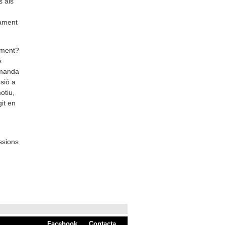
s als
cament
ament?
s
emanda
sió a
otiu,
it en
ssions
Facebook
Contacta