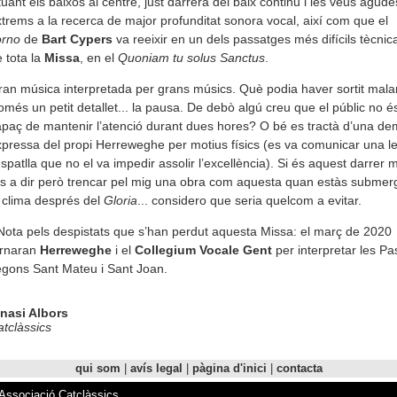
tuant els baixos al centre, just darrera del baix continu i les veus agude
trems a la recerca de major profunditat sonora vocal, així com que el
orno
de
Bart Cypers
va reeixir en un dels passatges més difícils tècni
 tota la
Missa
, en el
Quoniam tu solus Sanctus
.
an música interpretada per grans músics. Què podia haver sortit mal
més un petit detallet... la pausa. De debò algú creu que el públic no é
paç de mantenir l’atenció durant dues hores? O bé es tractà d’una d
pressa del propi Herreweghe per motius físics (es va comunicar una le
espatlla que no el va impedir assolir l’excellència). Si és aquest darrer m
s a dir però trencar pel mig una obra com aquesta quan estàs submerg
 clima després del
Gloria
... considero que seria quelcom a evitar.
Nota pels despistats que s’han perdut aquesta Missa: el març de 2020
ornaran
Herreweghe
i el
Collegium Vocale Gen
t
per interpretar les Pa
egons Sant Mateu i Sant Joan.
gnasi Albors
tclàssics
qui som
|
avís legal
|
pàgina d'inici
|
contacta
'Associació Catclàssics.