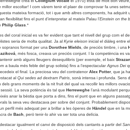
Herreweghe crea el
Collegium Vocale
el 1970) està de molt bon veure
 millor escoltar! I com vàrem tenir el plaer de comprovar fa unes setm
uesta mateixa formació, tot i que amb altres components, ha adquirit 
an flexibilitat fins el punt d’interpretar al mateix Palau l’
Einstein on the 
e
Philip Glass
.*
s del coral inicial es va fer evident que tant el nivell del grup com el de
listes seria de molta qualitat. Ja al
Kyrie eleison
inicial el diàleg entre e
e sopranos format per una
Dorothee Mields
, de preciós timbre, i una
laziková
, més fosca, creava un preciós conjunt. I la competència es va
ntenir amb alguns lleugers desequilibris (per exemple, el baix
Straza
m a baula més feble del grup solista) fins a l’espectacular
Agnus Dei
q
ecedeix el final. La preciosa veu del contratenor
Alex Potter
, que ja h
stacat al
Qui sedes ad dextram Patris
, sonà intensa i profunda. Sens 
 dels grans moments de la nit fruit del qual va recollir les millors ovaci
 sessió. La seva potència és tal que
Herreweghe
l’anà modulant perqu
ixés anar la bèstia que porta a dins, fins el punt que en alguns passat
rals la seva veu destacava per sobre del conjunt. Probablement dispo
un perfil més adequat per a brillar a les òperes de
Händel
que en la m
acra de
Bach
, però tenir-lo ahir va ser tota una delícia.
destacar igualment el canvi de disposició dels cantants a partir del
San