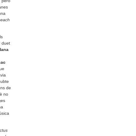
, però
anes
una
beach
ls
l duet
Hana
nac
ue
avia
dubte
ons de
è no
ges
sa
úsica
ctus