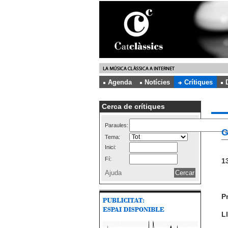
Agenda
Notícies
Crítiques
Cerca de crítiques
Paraules:
G
Tema:
Inici:
Fí:
13
Ajuda
P
Ll