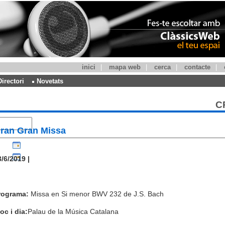
inici
|
mapa web
|
cerca
|
contacte
|
Directori
Novetats
C
ran Gran Missa
/6/2019 |
rograma:
Missa en Si menor BWV 232 de J.S. Bach
oc i dia:
Palau de la Música Catalana