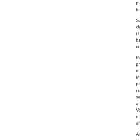
pl
te
So
cl
(1
ba
c
Pe
p
de
Mú
pe
i 
se
ar
V
em
af
An