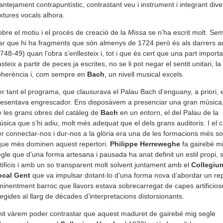
antejament contrapuntístic, contrastant veu i instrument i integrant div
xtures vocals alhora.
bre el motiu i el procés de creació de la
Missa
se n’ha escrit molt. Se
ar que hi ha fragments que són almenys de 1724 però és als darrers a
748-49) quan l’obra s’enllesteix i, tot i que és cert que una part import
steix a partir de peces ja escrites, no se li pot negar el sentit unitari, la
oherència i, com sempre en
Bach
, un nivell musical excels.
r tant el programa, que clausurava el Palau Bach d'enguany, a priori, 
resentava engrescador. Ens disposàvem a presenciar una gran música
 les grans obres del catàleg de
Bach
en un entorn, el del Palau de la
sica que s’hi adiu, molt més adequat que el dels grans auditoris. I el 
r connectar-nos i dur-nos a la glòria era una de les formacions més so
que més dominen aquest repertori.
Philippe Herreweghe
fa gairebé m
gle que d’una forma artesana i pausada ha anat definit un estil propi, 
tificis i amb un so transparent molt solvent juntament amb el
Collegiu
ocal Gent
que va impulsar dotant-lo d’una forma nova d’abordar un rep
inentment barroc que llavors estava sobrecarregat de capes artificios
egides al llarg de dècades d’interpretacions distorsionants.
it vàrem poder contrastar que aquest maduret de gairebé mig segle