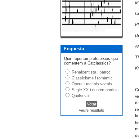
M
C
Ph
Do
Al
Enquesta
T
Quin repertori prefereixies que
comentem a Catclassics?
Kr
Renaixentista i barroc
Classicisme i romàntic
Òpera i recitals vocals
Co
Segle XX i contemporània
Qualsevol
vi
de
re
Veure resultats
la
tè
mé
de