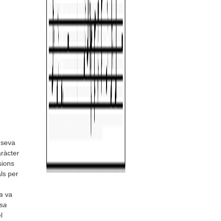
 seva
ràcter
sions
ls per
a
va
sa
l