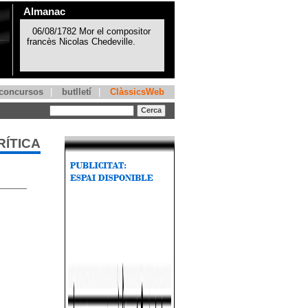
Almanac
concursos
|
butlletí
|
ClàssicsWeb
RÍTICA