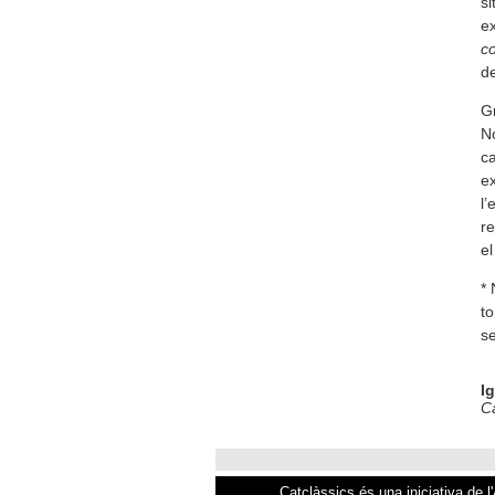
si
ex
c
de
Gr
No
ca
ex
l’
re
el
* 
t
s
I
Ca
Catclàssics és una iniciativa de l