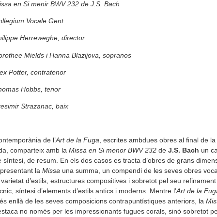
issa en Si menir BWV 232 de J.S. Bach
ollegium Vocale Gent
ilippe Herreweghe, director
rothee Mields i Hanna Blazijova, sopranos
ex Potter, contratenor
homas Hobbs, tenor
esimir Strazanac, baix
ntemporània de l’
Art de la Fuga
, escrites ambdues obres al final de la
da, comparteix amb la
Missa en Si menor BWV 232
de
J.S. Bach
un ca
 síntesi, de resum. En els dos casos es tracta d’obres de grans dimen
presentant la
Missa
una summa, un compendi de les seves obres voca
 varietat d’estils, estructures compositives i sobretot pel seu refinament
cnic, síntesi d’elements d’estils antics i moderns. Mentre l’
Art de la Fug
s enllà de les seves composicions contrapuntístiques anteriors, la
Mis
staca no només per les impressionants fugues corals, sinó sobretot pe