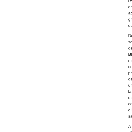
(
de
aq
gr
d
De
so
d
B
ma
co
pr
de
un
la
de
co
d’
s
A 