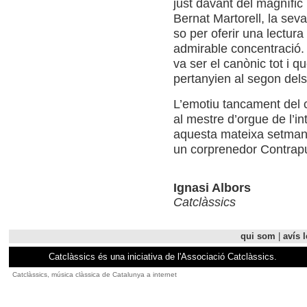
just davant del magnífic
Bernat Martorell, la seva
so per oferir una lectura
admirable concentració. 
va ser el canònic tot i q
pertanyien al segon dels l
L’emotiu tancament del c
al mestre d’orgue de l’in
aquesta mateixa setmana
un corprenedor Contrapun
Ignasi Albors
Catclàssics
qui som
|
avís l
Catclàssics és una iniciativa de l'Associació Catclàssics.
Catclàssics, música clàssica de Catalunya a internet