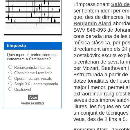
L’impressionant
Saló de
ser l’entorn idoni per em
que, des de dimecres, ha 
Benjamin Alard
abordan
BWV 846-893 de Johann 
considerada una de les o
música clàssica, per pos
Enquesta
directament amb els 24 p
Quin repertori prefereixies que
Xostakóvitx escrits expl
comentem a Catclassics?
bicentenari de seva la m
Renaixentista i barroc
per Mozart, Beethoven i 
Classicisme i romàntic
Estructurada a partir de 
Òpera i recitals vocals
dotze tonalitats de l’es
Segle XX i contemporània
major i menor, permet a
Qualsevol
extraordinari rang d'esti
seves dots improvisatòri
Veure resultats
lliures, les fugues en ca
un conjunt de tècniques
veus, des de 2 fins a 5.
Benjamin Alard, deixebl