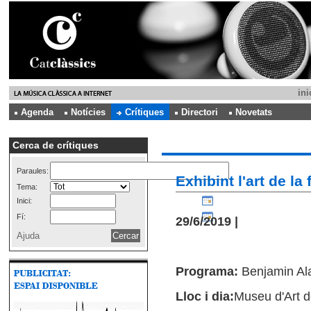
ini
Agenda
Notícies
Crítiques
Directori
Novetats
Cerca de crítiques
Paraules:
Exhibint l'art de la
Tema:
Inici:
Fí:
29/6/2019 |
Ajuda
Programa:
Benjamin Al
Lloc i dia:
Museu d'Art d