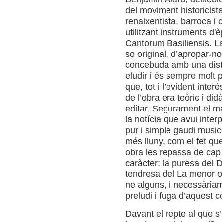
del moviment historicist
renaixentista, barroca i c
utilitzant instruments d'
Cantorum Basiliensis. La
so original, d’apropar-no
concebuda amb una distà
eludir i és sempre molt p
que, tot i l’evident inter
de l’obra era teòric i didà
editar. Segurament el mat
la notícia que avui inte
pur i simple gaudi musi
més lluny, com el fet que
obra les repassa de cap
caràcter: la puresa del D
tendresa del La menor o 
ne alguns, i necessària
preludi i fuga d’aquest 
Davant el repte al que s