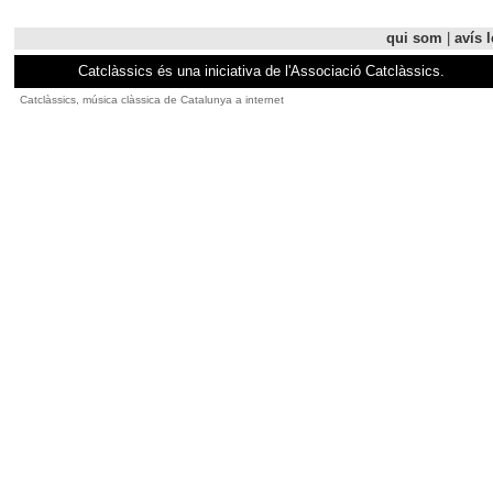
qui som
|
avís l
Catclàssics és una iniciativa de l'Associació Catclàssics.
Catclàssics, música clàssica de Catalunya a internet