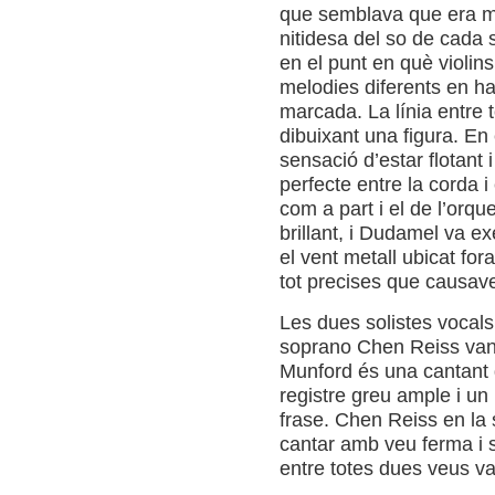
que semblava que era mú
nitidesa del so de cada s
en el punt en què violin
melodies diferents en ha
marcada. La línia entre to
dibuixant una figura. En
sensació d’estar flotant 
perfecte entre la corda i
com a part i el de l’orque
brillant, i Dudamel va e
el vent metall ubicat fo
tot precises que causave
Les dues solistes vocal
soprano Chen Reiss van e
Munford és una cantant d
registre greu ample i u
frase. Chen Reiss en la 
cantar amb veu ferma i s
entre totes dues veus va