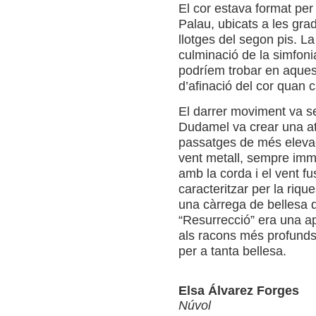
El cor estava format per
Palau, ubicats a les gra
llotges del segon pis. La
culminació de la simfonia,
podríem trobar en aquest
d’afinació del cor quan 
El darrer moviment va se
Dudamel va crear una at
passatges de més elevaci
vent metall, sempre imm
amb la corda i el vent f
caracteritzar per la rique
una càrrega de bellesa di
“Resurrecció” era una ap
als racons més profunds
per a tanta bellesa.
Elsa Álvarez Forges
Núvol