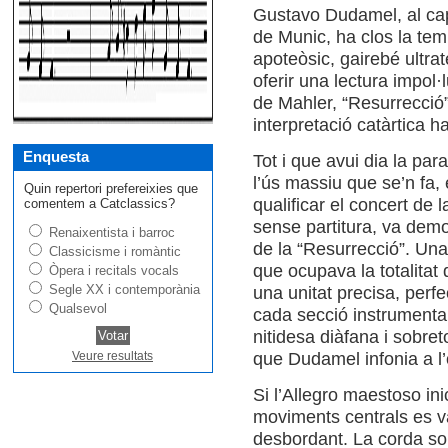
Gustavo Dudamel, al cap
de Munic, ha clos la te
apoteòsic, gairebé ultrat
oferir una lectura impol·
de Mahler, “Resurrecció”
interpretació catàrtica h
Enquesta
Tot i que avui dia la pa
l’ús massiu que se’n fa, 
Quin repertori prefereixies que
qualificar el concert de
comentem a Catclassics?
sense partitura, va demo
Renaixentista i barroc
de la “Resurrecció”. Un
Classicisme i romàntic
que ocupava la totalitat
Òpera i recitals vocals
Segle XX i contemporània
una unitat precisa, perfe
Qualsevol
cada secció instrumenta
nitidesa diàfana i sobreto
que Dudamel infonia a l’
Veure resultats
Si l’Allegro maestoso ini
moviments centrals es va
desbordant. La corda so