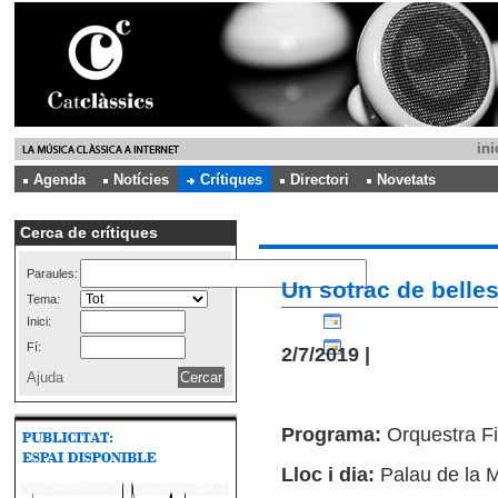
ini
Agenda
Notícies
Crítiques
Directori
Novetats
Cerca de crítiques
Paraules:
Un sotrac de belle
Tema:
Inici:
Fí:
2/7/2019 |
Ajuda
Programa:
Orquestra Fi
Lloc i dia:
Palau de la 