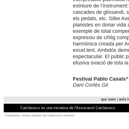
extreure de l’instrument:
cascades de glissandi, s
els pedals, etc. Silke Av
pianistes en donar vida 
exemple de total compene
expressiu de Uhlig compl
harmònica creada per A
excel.lent. Ambdós demos
espectacular. El públic 
efusiva ovació de tota la
Festival Pablo Casals”
Dani Cortés Gil
qui som
|
avís l
Catclàssics és una iniciativa de l'Associació Catclàssics.
Catclàssics, música clàssica de Catalunya a internet