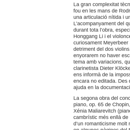
La gran complexitat tèc
fou en les mans de Rodr
una articulació nítida i u
L’acompanyament del qu
durant tota l’obra, espec
Honggang Li i el violonc
curiosament Meyerbeer 
detriment del dos violins
enyorarem no haver esco
tema amb variacions, qu
clarinetista Dieter Klöc
ens informà de la impossib
encara no editada. Des d
ajuda en la documentaci
La segona obra del conce
piano, op. 65 de Chopin,
Xénia Maliarevitch (pian
cambrístic més enllà de 
d’un romanticisme molt 
en algunes pàgines del 