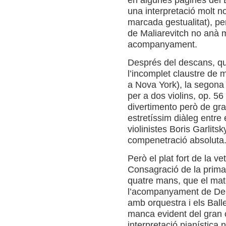
una interpretació molt no
marcada gestualitat), pe
de Maliarevitch no anà m
acompanyament.
Després del descans, que
l’incomplet claustre de 
a Nova York), la segona 
per a dos violins, op. 5
divertimento però de gr
estretíssim diàleg entre 
violinistes Boris Garlits
compenetració absoluta
Però el plat fort de la ve
Consagració de la primav
quatre mans, que el mat
l’acompanyament de Deb
amb orquestra i els Ball
manca evident del gran c
interpretació pianística