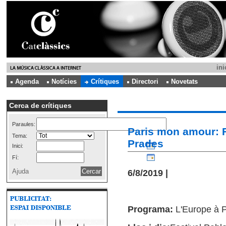
ini
Agenda
Notícies
Crítiques
Directori
Novetats
Cerca de crítiques
Paraules:
Paris mon amour: F
Tema:
Prades
Inici:
Fí:
Ajuda
6/8/2019 |
Programa:
L'Europe à P