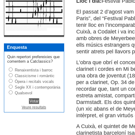
Lloc i dia:
Festival Pabl
El passat 2 d’agost vam 
Paris”, del “Festival Pa
tenir lloc en l’incompar
Cuixà, a Codalet i va in
amb obres de Meyerbeer, 
ells músics estrangers q
Enquesta
sentir atrets pel llavors 
Quin repertori prefereixies que
comentem a Catclassics?
L’obra que obrí el concer
clarinet i cordes en Mi
Renaixentista i barroc
una obra de joventut (1
Classicisme i romàntic
Òpera i recitals vocals
per a clarinet, Op. 34 d
Segle XX i contemporània
recordar que, tant un co
Qualsevol
estreta amistat, compart
Darmstadt. Els dos quint
Veure resultats
(un xic abans el de Meye
intèrpret, el gran virtuó
A Cuixà, el quintet de M
clarinetista barceloní I