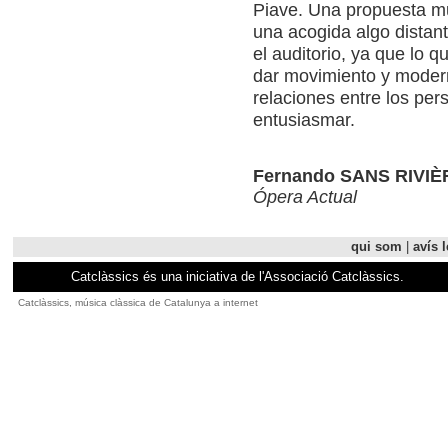
Piave. Una propuesta m
una acogida algo distant
el auditorio, ya que lo 
dar movimiento y moderni
relaciones entre los per
entusiasmar.
Fernando SANS RIVIÈ
Ópera Actual
qui som
|
avís l
Catclàssics és una iniciativa de l'Associació Catclàssics.
Catclàssics, música clàssica de Catalunya a internet