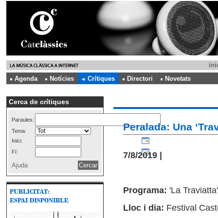
ini
Agenda
Notícies
Crítiques
Directori
Novetats
Cerca de crítiques
Paraules:
Peralada: Una ‘Trav
Tema:
Inici:
Fí:
7/8/2019 |
Ajuda
Programa:
'La Traviatta
Lloc i dia:
Festival Cast