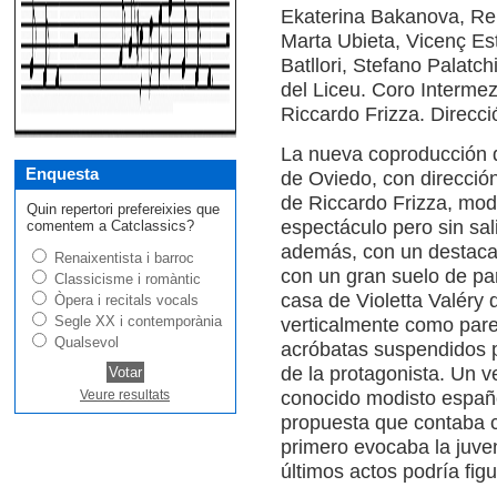
Ekaterina Bakanova, Ren
Marta Ubieta, Vicenç Es
Batllori, Stefano Palatc
del Liceu. Coro Intermez
Riccardo Frizza. Direcc
La nueva coproducción d
Enquesta
de Oviedo, con direcció
de Riccardo Frizza, mode
Quin repertori prefereixies que
espectáculo pero sin sali
comentem a Catclassics?
además, con un destacad
Renaixentista i barroc
con un gran suelo de par
Classicisme i romàntic
casa de Violetta Valéry
Òpera i recitals vocals
Segle XX i contemporània
verticalmente como pare
Qualsevol
acróbatas suspendidos 
de la protagonista. Un ve
conocido modisto españo
Veure resultats
propuesta que contaba c
primero evocaba la juven
últimos actos podría fig