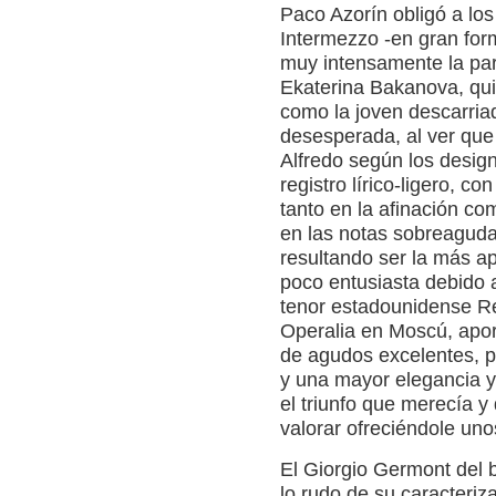
Paco Azorín obligó a lo
Intermezzo -en gran form
muy intensamente la par
Ekaterina Bakanova, qui
como la joven descarria
desesperada, al ver que
Alfredo según los desig
registro lírico-ligero, c
tanto en la afinación co
en las notas sobreaguda
resultando ser la más a
poco entusiasta debido 
tenor estadounidense R
Operalia en Moscú, apo
de agudos excelentes, pe
y una mayor elegancia y 
el triunfo que merecía 
valorar ofreciéndole un
El Giorgio Germont del 
lo rudo de su caracteriz