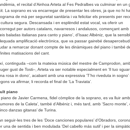
ndèmia, el recital d’Ainhoa Arteta al Fes Pedralbes va culminar en un 
it. La soprano es va encarregar de presentar les obres, ja que no hi h
ograma de mà per seguretat sanitària i va felicitar els presents per rec
 cultura segura. Descansada i en esplèndid estat vocal, va oferir un
corregut per autors catalans, navarresos i andalusos, començant amb 
eis baladas italianas para canto y piano’, d’Isaac Albéniz, que la sensibl
equada amplificació electrònica, que va passar gairebé desapercebud
udar a remarcar donant compte de les dinàmiques del piano i també de
finites matisacions del cant.
ixí, continguda –com la mateixa música del mestre de Camprodon, am
euger gust de Tosti–, Arteta va ser notable especialment en ‘Il tuo sguard
na rosa in dono’, acabant amb una expressiva ‘T’ho riveduta in sogno’
gons va afirmar, li recorda el final de ‘La Traviata’.
uït piano
 piano de Javier Carmena, fidel còmplice de la soprano, es va lluir amb
umores de la Caleta’, també d’Albéniz i, més tard, amb ‘Sacro monte’, 
inco danzas gitanas’ de Turina.
n seguir-les tres de les ‘Doce canciones populares’ d’Obradors, coron
r una de sentida i ben modulada ‘Del cabello más sutil’ i per la simpàti