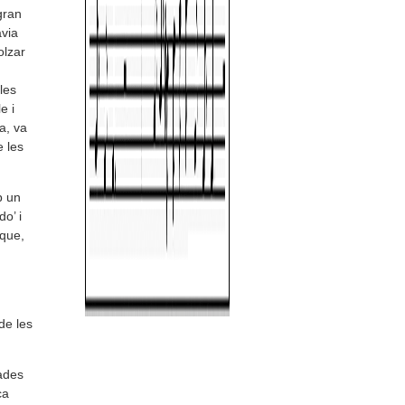
gran
avia
olzar
les
e i
a, va
 les
b un
o’ i
 que,
de les
ades
ca