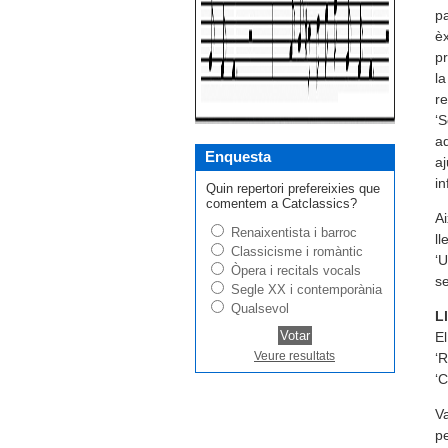
pa
èx
pr
la
re
‘S
ad
Enquesta
aj
in
Quin repertori prefereixies que
comentem a Catclassics?
A
Renaixentista i barroc
ll
Classicisme i romàntic
‘U
Òpera i recitals vocals
se
Segle XX i contemporània
Qualsevol
Ll
El
Veure resultats
‘R
‘C
Va
pe