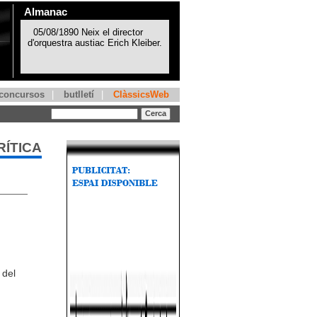
Almanac
concursos
|
butlletí
|
ClàssicsWeb
RÍTICA
 del