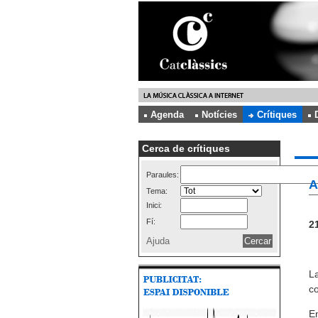
Agenda
Notícies
Crítiques
Cerca de crítiques
Paraules:
A
Tema:
Inici:
Fí:
21
Ajuda
La
c
En