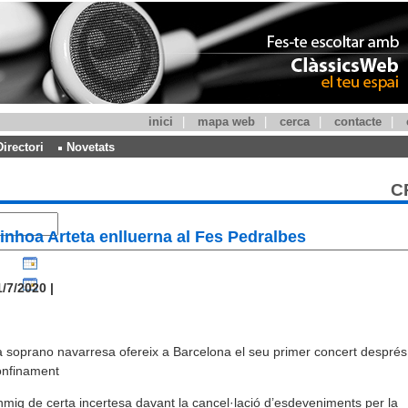
inici
|
mapa web
|
cerca
|
contacte
|
Directori
Novetats
C
inhoa Arteta enlluerna al Fes Pedralbes
/7/2020 |
 soprano navarresa ofereix a Barcelona el seu primer concert després
onfinament
mig de certa incertesa davant la cancel·lació d’esdeveniments per la