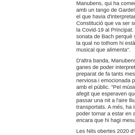
Manubens, qui ha coment
amb un tango de Gardel. 
el que havia d'interpreta
Constitució que va ser s
la Covid-19 al Principa
sonata de Bach perquè s
la qual no tothom hi est
musical que alimenta".
D'altra banda, Manubens
ganes de poder interpret
preparat de fa tants mes
nerviosa i emocionada p
amb el públic. "Pel músic
afegit que esperaven qu
passar una nit a l'aire ll
transportats. A més, ha 
poder tornar a estar en a
encara que hi hagi mesur
Les Nits obertes 2020 d'