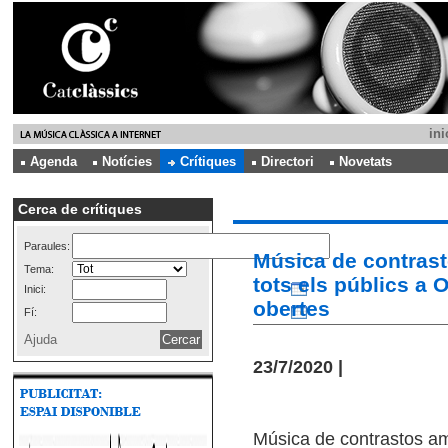
ini
Agenda
Notícies
Crítiques
Directori
Novetats
Cerca de crítiques
Paraules:
Música de contrast
Tema:
tots els públics a 
Inici:
obertes
Fí:
Ajuda
23/7/2020 |
Música de contrastos amb