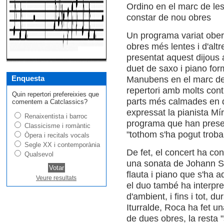
Ordino en el marc de les
constar de nou obres
Un programa variat obert
obres més lentes i d'alt
presentat aquest dijous 
duet de saxo i piano fo
Enquesta
Manubens en el marc de 
repertori amb molts cont
Quin repertori prefereixies que
parts més calmades en qu
comentem a Catclassics?
expressat la pianista Mí
Renaixentista i barroc
programa que han present
Classicisme i romàntic
"tothom s'ha pogut trobar
Òpera i recitals vocals
Segle XX i contemporània
De fet, el concert ha con
Qualsevol
una sonata de Johann Se
flauta i piano que s'ha a
Veure resultats
el duo també ha interpr
d'ambient, i fins i tot, d
Iturralde, Roca ha fet u
de dues obres, la resta "