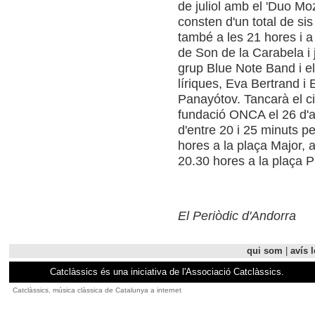
de juliol amb el 'Duo Moz
consten d'un total de sis
també a les 21 hores i a
de Son de la Carabela i j
grup Blue Note Band i el
líriques, Eva Bertrand i 
Panayótov. Tancarà el ci
fundació ONCA el 26 d'a
d'entre 20 i 25 minuts pe
hores a la plaça Major, a
20.30 hores a la plaça Pr
El Periòdic d'Andorra
qui som
|
avís l
Catclàssics és una iniciativa de l'Associació Catclàssics.
Catclàssics, música clàssica de Catalunya a internet