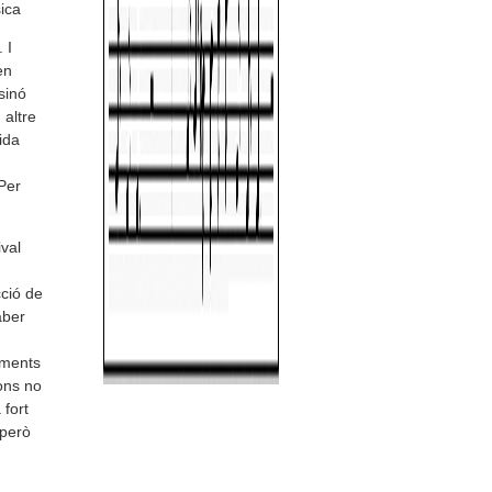
ica
 I
en
sinó
altre
ida
 Per
val
ció de
aber
iments
Pons no
fort
 però