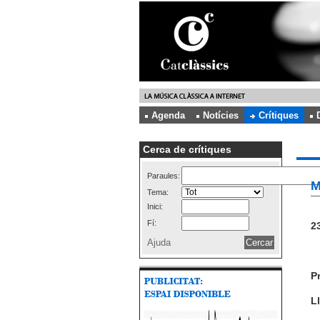
Agenda
Notícies
Crítiques
Cerca de crítiques
Paraules:
M
Tema:
Inici:
Fí:
23
Ajuda
P
Ll