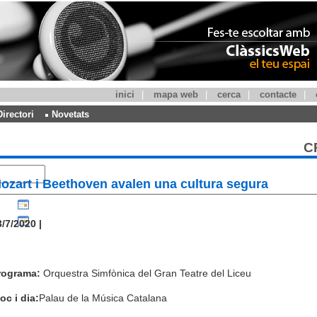
inici
|
mapa web
|
cerca
|
contacte
|
Directori
Novetats
C
ozart i Beethoven avalen una cultura segura
/7/2020 |
rograma:
Orquestra Simfònica del Gran Teatre del Liceu
oc i dia:
Palau de la Música Catalana