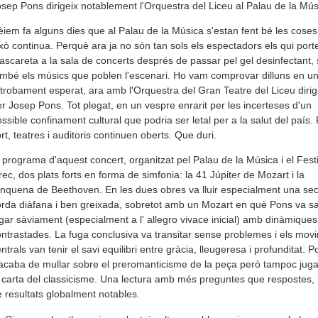
sep Pons dirigeix notablement l'Orquestra del Liceu al Palau de la Mús
iem fa alguns dies que al Palau de la Música s'estan fent bé les coses.
xò continua. Perquè ara ja no són tan sols els espectadors els qui port
scareta a la sala de concerts després de passar pel gel desinfectant, 
mbé els músics que poblen l'escenari. Ho vam comprovar dilluns en un 
trobament esperat, ara amb l'Orquestra del Gran Teatre del Liceu dirig
r Josep Pons. Tot plegat, en un vespre enrarit per les incerteses d'un
ssible confinament cultural que podria ser letal per a la salut del país.
rt, teatres i auditoris continuen oberts. Que duri.
 programa d'aquest concert, organitzat pel Palau de la Música i el Festi
ec, dos plats forts en forma de simfonia: la 41 Júpiter de Mozart i la
nquena de Beethoven. En les dues obres va lluir especialment una sec
rda diàfana i ben greixada, sobretot amb un Mozart en què Pons va s
gar sàviament (especialment a l' allegro vivace inicial) amb dinàmiques
ntrastades. La fuga conclusiva va transitar sense problemes i els mov
ntrals van tenir el savi equilibri entre gràcia, lleugeresa i profunditat. 
acaba de mullar sobre el preromanticisme de la peça però tampoc juga 
 carta del classicisme. Una lectura amb més preguntes que respostes,
 resultats globalment notables.