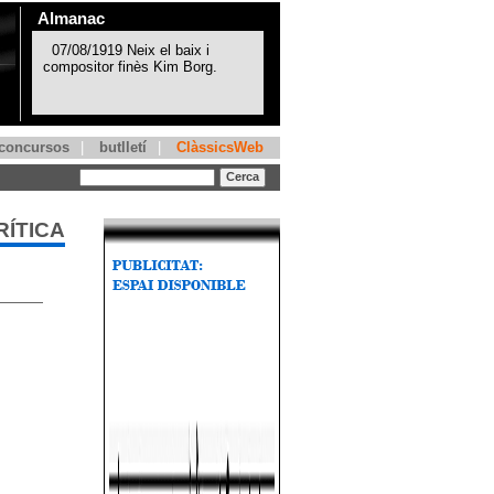
Almanac
concursos
|
butlletí
|
ClàssicsWeb
RÍTICA