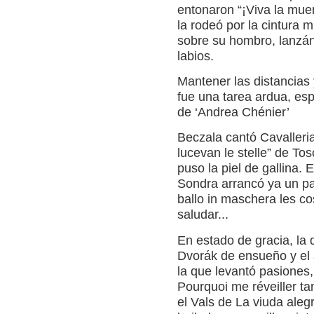
entonaron “¡Viva la muer
la rodeó por la cintura 
sobre su hombro, lanzán
labios.
Mantener las distancias y
fue una tarea ardua, esp
de ‘Andrea Chénier’
Beczala cantó Cavalleri
lucevan le stelle” de To
puso la piel de gallina. E
Sondra arrancó ya un pat
ballo in maschera les c
saludar...
En estado de gracia, la
Dvorák de ensueño y el 
la que levantó pasiones
Pourquoi me réveiller ta
el Vals de La viuda aleg