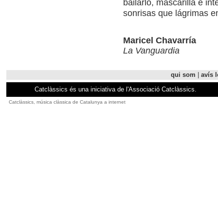
bailarlo, mascarilla e in
sonrisas que lágrimas e
Maricel Chavarría
La Vanguardia
qui som
|
avís l
Catclàssics és una iniciativa de l'Associació Catclàssics.
Catclàssics, música clàssica de Catalunya a internet