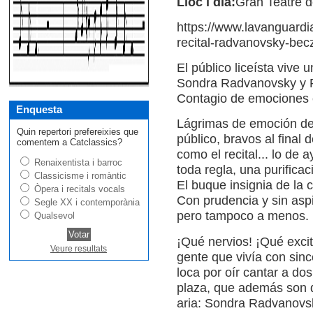
Lloc i dia:
Gran Teatre d
https://www.lavanguard
recital-radvanovsky-becz
El público liceísta vive 
Sondra Radvanovsky y P
Contagio de emociones e
Enquesta
Lágrimas de emoción de l
Quin repertori prefereixies que
público, bravos al final 
comentem a Catclassics?
como el recital... lo de 
Renaixentista i barroc
toda regla, una purifica
Classicisme i romàntic
El buque insignia de la c
Òpera i recitals vocals
Con prudencia y sin aspi
Segle XX i contemporània
pero tampoco a menos.
Qualsevol
¡Qué nervios! ¡Qué excit
Veure resultats
gente que vivía con sinc
loca por oír cantar a do
plaza, que además son 
aria: Sondra Radvanovsk