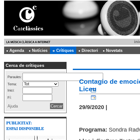
ini
Agenda
Notícies
Crítiques
Directori
Novetats
Cerca de crítiques
Paraules:
Contagio de emocio
Tema:
Liceu
Inici:
Fí:
Ajuda
29/9/2020 |
Programa:
Sondra Radva