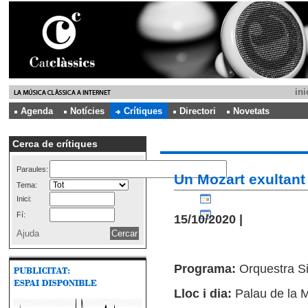
ini
Agenda
Notícies
Crítiques
Directori
Novetats
Cerca de crítiques
Paraules:
Un Mozart exultant
Tema:
Inici:
Fí:
15/10/2020 |
Ajuda
Programa:
Orquestra Si
Lloc i dia:
Palau de la 