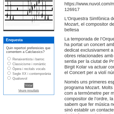
https://www.nuvol.com/m
126917
L'Orquestra Simfònica de
Mozart, el compositor de l
bellesa
La temporada de l’Orque
Enquesta
ha portat un concert am
Quin repertori prefereixies que
dedicat exclusivament 
comentem a Catclassics?
obres relacionades amb l
Renaixentista i barroc
sentia per la ciutat de 
Classicisme i romàntic
Birgit Kolar va actuar co
Òpera i recitals vocals
el Concert per a violí nú
Segle XX i contemporània
Qualsevol
Només uns primeres espa
programa Mozart. Molts 
Veure resultats
com a termòmetre per me
compositor de l’ordre, la 
sabem que fer música no 
sinó establir un contacte