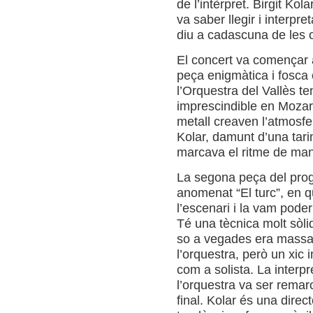
de l’intèrpret. Birgit Ko
va saber llegir i interpre
diu a cadascuna de les ob
El concert va començar 
peça enigmàtica i fosca
l’Orquestra del Vallès te
imprescindible en Mozart
metall creaven l’atmosfe
Kolar, damunt d’una tari
marcava el ritme de mane
La segona peça del progr
anomenat “El turc”, en q
l’escenari i la vam poder
Té una tècnica molt sòlid
so a vegades era massa 
l’orquestra, però un xic i
com a solista. La interpr
l’orquestra va ser remarc
final. Kolar és una direc