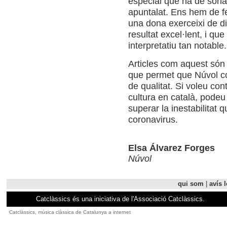
especial que ha de sonar 
apuntalat. Ens hem de fe
una dona exerceixi de di
resultat excel·lent, i que
interpretatiu tan notable.
Articles com aquest són 
que permet que Núvol con
de qualitat. Si voleu contr
cultura en català, podeu
superar la inestabilitat q
coronavirus.
Elsa Álvarez Forges
Núvol
qui som
|
avís l
Catclàssics és una iniciativa de l'Associació Catclàssics.
Catclàssics, música clàssica de Catalunya a internet