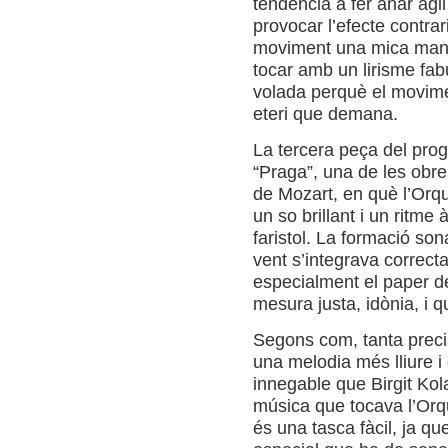
tendència a fer anar àgil
provocar l’efecte contrar
moviment una mica manca
tocar amb un lirisme fabu
volada perquè el movim
eteri que demana.
La tercera peça del pro
“Praga”, una de les ob
de Mozart, en què l’Orqu
un so brillant i un ritme 
faristol. La formació so
vent s’integrava correc
especialment el paper d
mesura justa, idònia, i q
Segons com, tanta precis
una melodia més lliure i 
innegable que Birgit Kol
música que tocava l’Orq
és una tasca fàcil, ja q