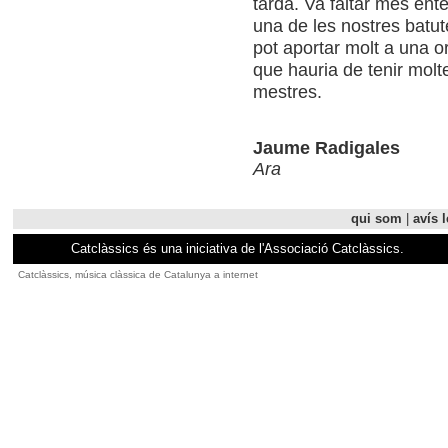
tarda. Va faltar més ent
una de les nostres batu
pot aportar molt a una 
que hauria de tenir mol
mestres.
Jaume Radigales
Ara
qui som
|
avís l
Catclàssics és una iniciativa de l'Associació Catclàssics.
Catclàssics, música clàssica de Catalunya a internet