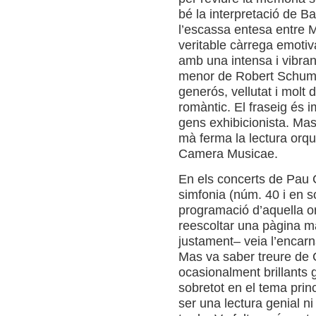
bé la interpretació de B
l’escassa entesa entre Mas
veritable càrrega emotiv
amb una intensa i vibran
menor de Robert Schuma
generós, vellutat i molt 
romàntic. El fraseig és i
gens exhibicionista. Mas
mà ferma la lectura orque
Camera Musicae.
En els concerts de Pau C
simfonia (núm. 40 i en s
programació d’aquella o
reescoltar una pàgina m
justament– veia l’encarn
Mas va saber treure de
ocasionalment brillants 
sobretot en el tema prin
ser una lectura genial ni 