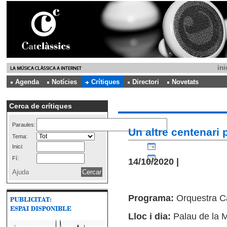
ini
Agenda
Notícies
Crítiques
Directori
Novetats
Cerca de crítiques
Paraules:
Un altre centenari 
Tema:
Inici:
Fí:
14/10/2020 |
Ajuda
Programa:
Orquestra C
Lloc i dia:
Palau de la 