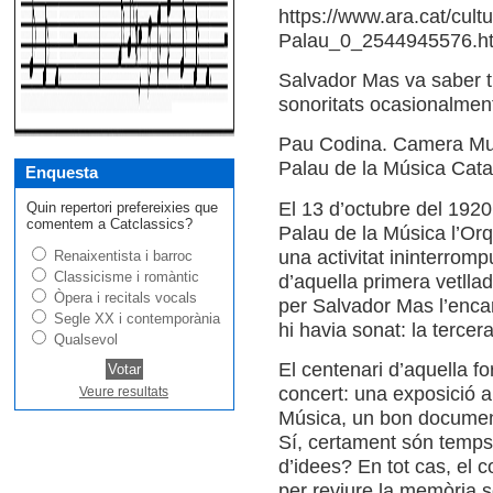
https://www.ara.cat/cult
Palau_0_2544945576.h
Salvador Mas va saber t
sonoritats ocasionalment
Pau Codina. Camera Mu
Palau de la Música Cata
Enquesta
El 13 d’octubre del 192
Quin repertori prefereixies que
comentem a Catclassics?
Palau de la Música l’Or
una activitat ininterrom
Renaixentista i barroc
Classicisme i romàntic
d’aquella primera vetlla
Òpera i recitals vocals
per Salvador Mas l’enca
Segle XX i contemporània
hi havia sonat: la tercer
Qualsevol
El centenari d’aquella 
concert: una exposició a
Veure resultats
Música, un bon document
Sí, certament són temps
d’idees? En tot cas, el c
per reviure la memòria s