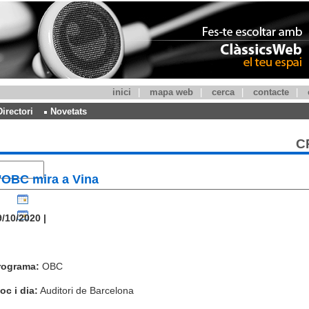
inici
|
mapa web
|
cerca
|
contacte
|
Directori
Novetats
C
'OBC mira a Vina
/10/2020 |
rograma:
OBC
oc i dia:
Auditori de Barcelona