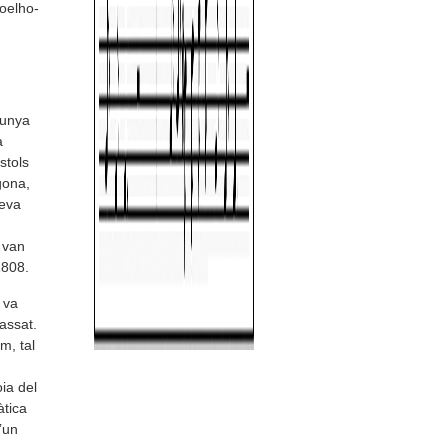
coelho-
lunya
a
stols
gona,
seva
 van
1808.
 va
assat.
m, tal
ia del
àtica
’un