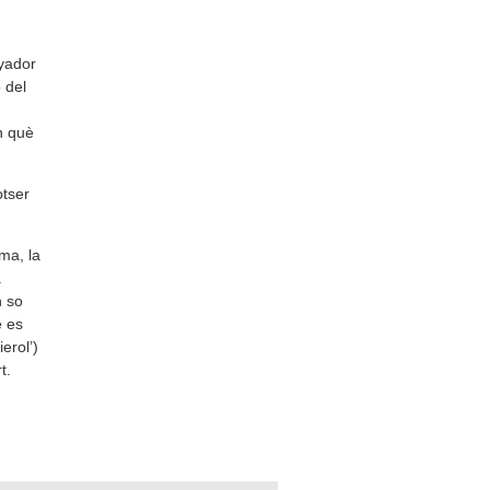
yador
 del
n què
otser
ma, la
a
n so
e es
erol’)
rt.