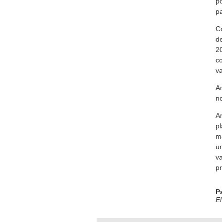
po
pa
Co
de
20
co
va
Am
no
Am
pl
mà
un
va
pr
P
El