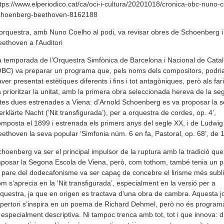
tps://www.elperiodico.cat/ca/oci-i-cultura/20201018/cronica-obc-nuno-
choenberg-beethoven-8162188
orquestra, amb Nuno Coelho al podi, va revisar obres de Schoenberg i
ethoven a l'Auditori
 temporada de l’Orquestra Simfònica de Barcelona i Nacional de Cata
BC) va preparar un programa que, pels noms dels compositors, podri
ver presentat estètiques diferents i fins i tot antagòniques, però als fari
 prioritzar la unitat, amb la primera obra seleccionada hereva de la se
tes dues estrenades a Viena: d’Arnold Schoenberg es va proposar la 
erklärte Nacht (‘Nit transfigurada’), per a orquestra de cordes, op. 4’,
mposta el 1899 i estrenada els primers anys del segle XX, i de Ludwig
ethoven la seva popular ‘Simfonia núm. 6 en fa, Pastoral, op. 68’, de 
hoenberg va ser el principal impulsor de la ruptura amb la tradició que
posar la Segona Escola de Viena, però, com tothom, també tenia un p
 pare del dodecafonisme va ser capaç de concebre el lirisme més subli
m s’aprecia en la ‘Nit transfigurada’, especialment en la versió per a
questra, ja que en origen es tractava d’una obra de cambra. Aquesta jo
pertori s’inspira en un poema de Richard Dehmel, però no és program
 especialment descriptiva. Ni tampoc trenca amb tot, tot i que innova: d