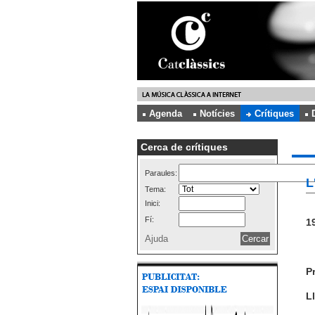
Agenda
Notícies
Crítiques
Cerca de crítiques
Paraules:
L
Tema:
Inici:
Fí:
19
Ajuda
P
Ll