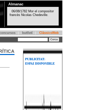
Almanac
concursos
|
butlletí
|
ClàssicsWeb
RÍTICA