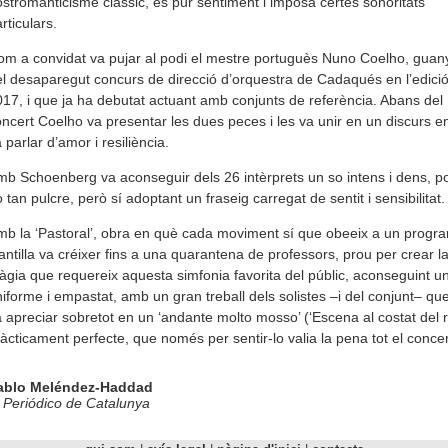
stromanticisme clàssic, és pur sentiment i imposa certes sonoritats
rticulars.
m a convidat va pujar al podi el mestre portuguès Nuno Coelho, guan
l desaparegut concurs de direcció d’orquestra de Cadaqués en l’edició
17, i que ja ha debutat actuant amb conjunts de referència. Abans del
ncert Coelho va presentar les dues peces i les va unir en un discurs e
 parlar d’amor i resiliència.
b Schoenberg va aconseguir dels 26 intèrprets un so intens i dens, p
 tan pulcre, però sí adoptant un fraseig carregat de sentit i sensibilitat.
b la ‘Pastoral’, obra en què cada moviment sí que obeeix a un progra
antilla va créixer fins a una quarantena de professors, prou per crear l
gia que requereix aquesta simfonia favorita del públic, aconseguint u
iforme i empastat, amb un gran treball dels solistes –i del conjunt– qu
 apreciar sobretot en un ‘andante molto mosso’ (‘Escena al costat del ri
àcticament perfecte, que només per sentir-lo valia la pena tot el conce
ablo Meléndez-Haddad
 Periódico de Catalunya