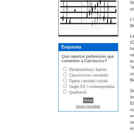
ht
s
L'
Be
La
(O
Enquesta
ha
va
Quin repertori prefereixies que
comentem a Catclassics?
to
‘V
Renaixentista i barroc
co
Classicisme i romàntic
Be
Òpera i recitals vocals
Segle XX i contemporània
Sc
Qualsevol
im
El
Veure resultats
co
or
re
ni