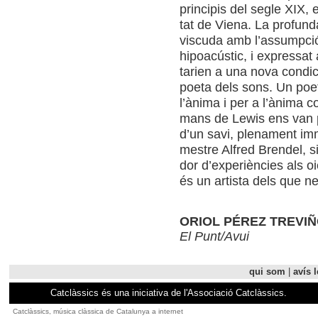
prin­ci­pis del segle XIX,
tat de Viena. La pro­funda
vis­cuda amb l’assumpció
hipoacústic, i expres­sat a
ta­rien a una nova con­dic
poeta dels sons. Un poet
l’ànima i per a l’ànima com
mans de Lewis ens van po
d’un savi, ple­na­ment im
mes­tre Alfred Bren­del, si
dor d’experiències als oi
és un artista dels que nec
ORIOL PÉREZ TREVI
El Punt/Avui
qui som
|
avís l
Catclàssics és una iniciativa de l'Associació Catclàssics.
Catclàssics, música clàssica de Catalunya a internet