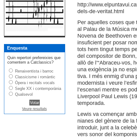
http://www.elpuntavui.cat
dels-de-veritat.html
Per aque­lles coses que té 
al Palau de la Música me
Novena de Beet­ho­ven en 
insu­fi­ci­ent per posar n
Enquesta
tots hem tin­gut temps p
del com­po­si­tor de Bonn
Quin repertori prefereixies que
allò de l’“Abra­ceu-vos, 
comentem a Catclassics?
una exigència ja no espi­r
Renaixentista i barroc
tiva. I més enmig d’una pa
Classicisme i romàntic
moder­nista i veure l’esf
Òpera i recitals vocals
Segle XX i contemporània
l’esce­nari men­tre es podia
Qualsevol
Liver­pool Paul Lewis (1
tem­po­rada.
Veure resultats
Lewis va començar amb u
ni­a­nes del gènere de la
intro­duir, junt a la celeb
vers sonor del kom­po­nist 