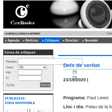
ini
Agenda
Notícies
Crítiques
Directori
Novetats
Cerca de crítiques
Paraules:
Dels de veritat
Tema:
Inici:
Fí:
23/10/2020 |
Ajuda
Programa:
Paul Lewis
Lloc i dia:
Palau de la 