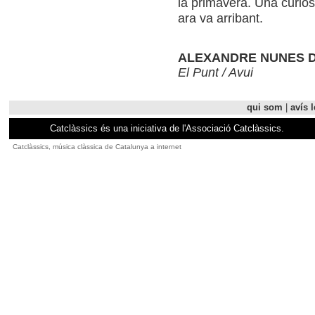
la pri­ma­vera. Una curi­o
ara va arri­bant.
ALEXANDRE NUNES D
El Punt / Avui
qui som
|
avís l
Catclàssics és una iniciativa de l'Associació Catclàssics.
Catclàssics, música clàssica de Catalunya a internet