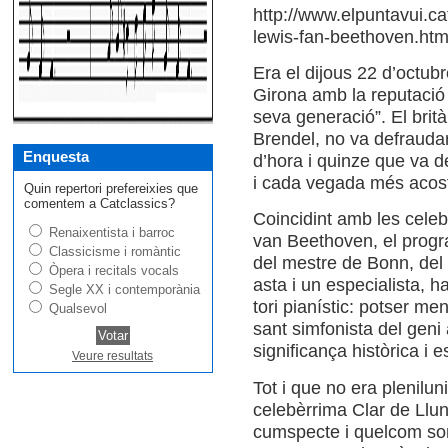
http://www.elpuntavui.cat
lewis-fan-beethoven.htm
Era el dijous 22 d’octu­br
Girona amb la repu­tació d
seva gene­ració”. El brità
Bren­del, no va defrau­dar
Enquesta
d’hora i quinze que va del
i cada vegada més acos­t
Quin repertori prefereixies que
comentem a Catclassics?
Coin­ci­dint amb les cele­
Renaixentista i barroc
van Beet­ho­ven, el pro­g
Classicisme i romàntic
del mes­tre de Bonn, del 
Òpera i recitals vocals
asta i un espe­ci­a­lista, 
Segle XX i contemporània
tori pianístic: pot­ser m
Qualsevol
sant sim­fo­nista del gen
sig­ni­fi­cança històrica i e
Veure resultats
Tot i que no era ple­ni­l
celebèrrima Clar de Lluna,
cums­pecte i quel­com somi