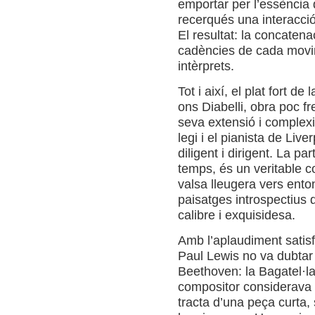
empor­tar per l’essència
recerqués una interacció
El resul­tat: la con­ca­te­n
cadències de cada movi­
intèrprets.
Tot i així, el plat fort de l
ons Dia­be­lli, obra poc f
seva extensió i com­ple­xi
legi i el pia­nista de Li
dili­gent i diri­gent. La p
temps, és un veri­ta­ble c
valsa lleu­gera vers ento­n
pai­sat­ges intros­pec­tiu
cali­bre i exqui­si­desa.
Amb l’aplau­di­ment satis­
Paul Lewis no va dub­tar e
Beet­ho­ven: la Baga­tel·
com­po­si­tor con­si­de­rav
tracta d’una peça curta,