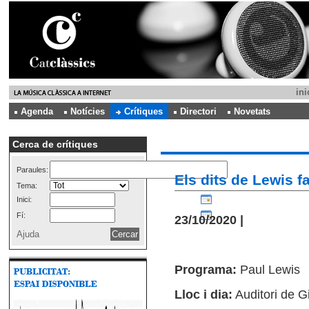
ini
Agenda
Notícies
Crítiques
Directori
Novetats
Cerca de crítiques
Paraules:
Els dits de Lewis 
Tema:
Inici:
Fí:
23/10/2020 |
Ajuda
Programa:
Paul Lewis
Lloc i dia:
Auditori de G