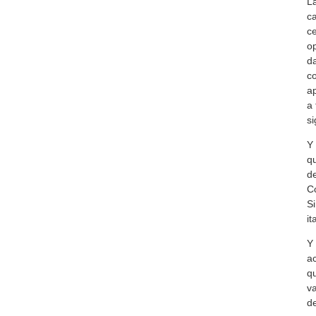
La
ca
ce
op
da
co
ap
a 
si
Y 
qu
de
Co
Si
it
Y 
ac
qu
va
de