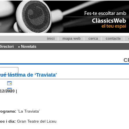
inici
|
mapa web
|
cerca
|
contacte
|
Directori
Novetats
C
ué lástima de ‘Traviata'
12/2020 |
rograma:
'La Traviata'
oc i dia:
Gran Teatre del Liceu