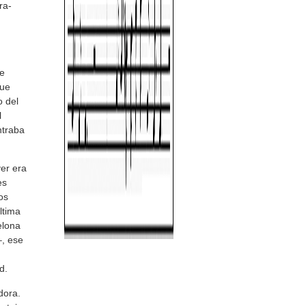
ra-
ue
gue
o del
l
ntraba
er era
es
os
ltima
elona
–, ese
d.
dora.