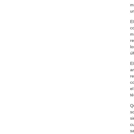
mi
un
El
co
mi
re
lo
úl
El
an
re
co
el
té
Qu
so
si
cu
sa