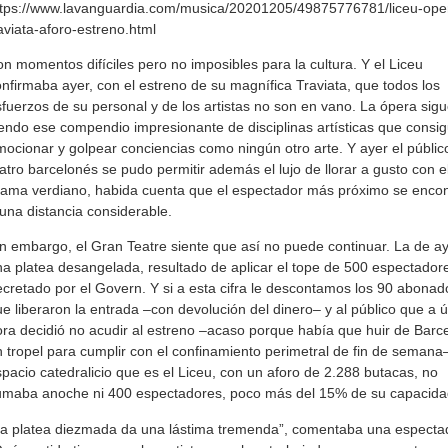
ttps://www.lavanguardia.com/musica/20201205/49875776781/liceu-ope
aviata-aforo-estreno.html
n momentos difíciles pero no imposibles para la cultura. Y el Liceu
nfirmaba ayer, con el estreno de su magnífica Traviata, que todos los
fuerzos de su personal y de los artistas no son en vano. La ópera sig
endo ese compendio impresionante de disciplinas artísticas que consi
ocionar y golpear conciencias como ningún otro arte. Y ayer el públic
atro barcelonés se pudo permitir además el lujo de llorar a gusto con e
rama verdiano, habida cuenta que el espectador más próximo se enco
una distancia considerable.
n embargo, el Gran Teatre siente que así no puede continuar. La de ay
a platea desangelada, resultado de aplicar el tope de 500 espectador
cretado por el Govern. Y si a esta cifra le descontamos los 90 abonad
e liberaron la entrada –con devolución del dinero– y al público que a ú
ra decidió no acudir al estreno –acaso porque había que huir de Barc
 tropel para cumplir con el confinamiento perimetral de fin de semana
pacio catedralicio que es el Liceu, con un aforo de 2.288 butacas, no
umaba anoche ni 400 espectadores, poco más del 15% de su capacida
La platea diezmada da una lástima tremenda”, comentaba una especta