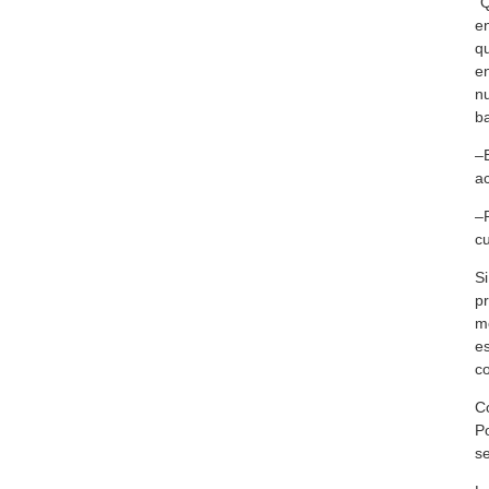
“Q
en
qu
en
nu
ba
–E
a
–P
cu
Si
pr
mo
es
co
Co
Po
se