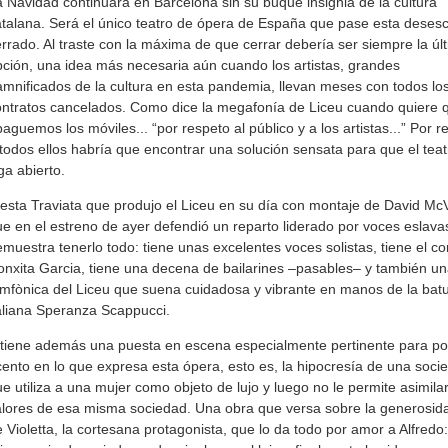
 Navidad continuará en Barcelona sin su buque insignia de la cultura
talana. Será el único teatro de ópera de España que pase esta deses
rrado. Al traste con la máxima de que cerrar debería ser siempre la úl
ción, una idea más necesaria aún cuando los artistas, grandes
mnificados de la cultura en esta pandemia, llevan meses con todos lo
ntratos cancelados. Como dice la megafonía de Liceu cuando quiere 
aguemos los móviles... “por respeto al público y a los artistas...” Por r
todos ellos habría que encontrar una solución sensata para que el teat
ga abierto.
esta Traviata que produjo el Liceu en su día con montaje de David McV
e en el estreno de ayer defendió un reparto liderado por voces eslava
muestra tenerlo todo: tiene unas excelentes voces solistas, tiene el co
nxita Garcia, tiene una decena de bailarines –pasables– y también un
mfònica del Liceu que suena cuidadosa y vibrante en manos de la bat
aliana Speranza Scappucci.
tiene además una puesta en escena especialmente pertinente para po
ento en lo que expresa esta ópera, esto es, la hipocresía de una soci
e utiliza a una mujer como objeto de lujo y luego no le permite asimilar
lores de esa misma sociedad. Una obra que versa sobre la generosida
 Violetta, la cortesana protagonista, que lo da todo por amor a Alfredo: