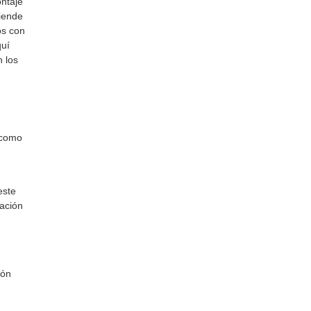
ntaje
iende
os con
quí
n los
 como
este
uación
ión