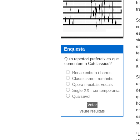
h
tr
So
co
es
si
em
Enquesta
te
Quin repertori prefereixies que
d
comentem a Catclassics?
a 
Renaixentista i barroc
Si
Classicisme i romàntic
un
Òpera i recitals vocals
de
Segle XX i contemporània
Qualsevol
qu
ho
en
Veure resultats
es
s
“