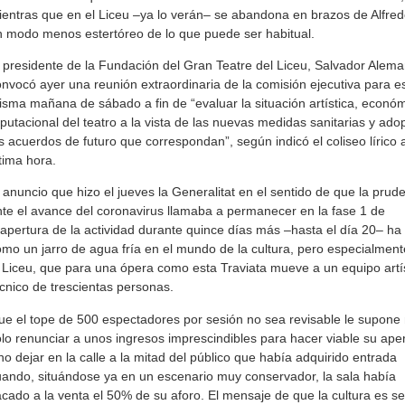
entras que en el Liceu –ya lo verán– se abandona en brazos de Alfre
 modo menos estertóreo de lo que puede ser habitual.
 presidente de la Fundación del Gran Teatre del Liceu, Salvador Alema
nvocó ayer una reunión extraordinaria de la comisión ejecutiva para e
sma mañana de sábado a fin de “evaluar la situación artística, económ
putacional del teatro a la vista de las nuevas medidas sanitarias y ado
s acuerdos de futuro que correspondan”, según indicó el coliseo lírico 
tima hora.
 anuncio que hizo el jueves la Generalitat en el sentido de que la prud
te el avance del coronavirus llamaba a permanecer en la fase 1 de
apertura de la actividad durante quince días más –hasta el día 20– ha
mo un jarro de agua fría en el mundo de la cultura, pero especialment
 Liceu, que para una ópera como esta Traviata mueve a un equipo artís
cnico de trescientas personas.
e el tope de 500 espectadores por sesión no sea revisable le supone
lo renunciar a unos ingresos imprescindibles para hacer viable su aper
no dejar en la calle a la mitad del público que había adquirido entrada
ando, situándose ya en un escenario muy conservador, la sala había
cado a la venta el 50% de su aforo. El mensaje de que la cultura es s