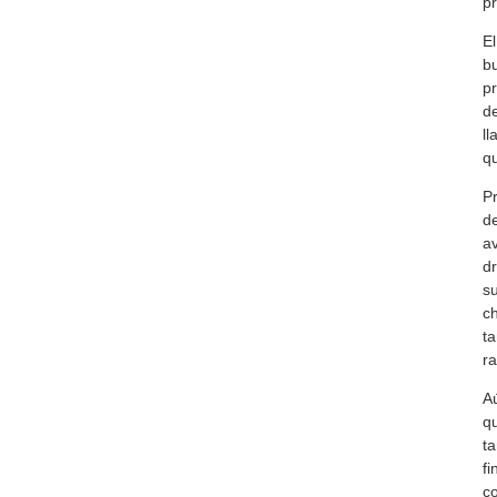
pr
El
bu
pr
de
ll
qu
Pr
de
av
dr
su
ch
ta
ra
Aú
qu
ta
fi
co