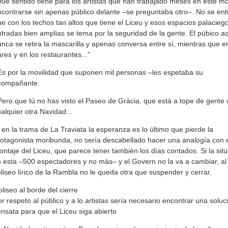
ué sentido tiene para los artistas que han trabajado meses en este mo
contrarse sin apenas público delante –se preguntaba otro–. No se ent
e con los techos tan altos que tiene el Liceu y esos espacios palacieg
tradas bien amplias se tema por la seguridad de la gente. El púbico a
nca se retira la mascarilla y apenas conversa entre sí, mientras que e
res y en los restaurantes...”
s por la movilidad que suponen mil personas –les espetaba su
compañante.
ero que tú no has visto el Paseo de Gràcia, que está a tope de gente
alquier otra Navidad...
 en la trama de La Traviata la esperanza es lo último que pierde la
otagonista moribunda, no sería descabellado hacer una analogía con 
ntaje del Liceu, que parece tener también los días contados. Si la sit
 esta –500 espectadores y no más– y el Govern no la va a cambiar, al
liseo lírico de la Rambla no le queda otra que suspender y cerrar.
liseo al borde del cierre
r respeto al público y a lo artistas sería necesario encontrar una soluc
nsata para que el Liceu siga abierto