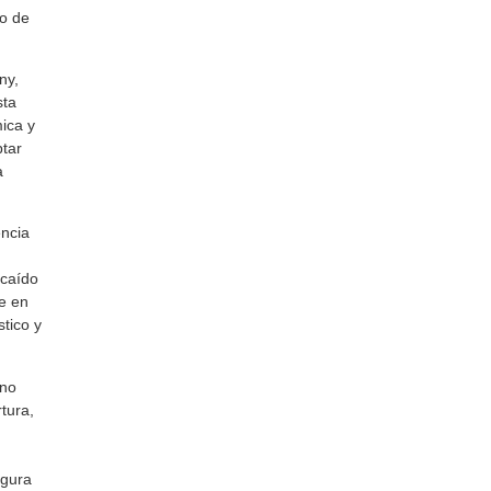
do de
ny,
sta
ica y
ptar
a
encia
 caído
e en
tico y
 no
tura,
egura