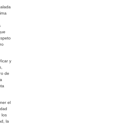
calada
tima
s
que
espeto
ro
icar y
s,
ro de
a
uta
ner el
edad
 los
d, la