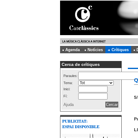
Agenda
Notícies
Crítiques
Cerca de crítiques
Paraules:
Q
Tema:
Inici:
Fí:
5/
Ajuda
P
Ll