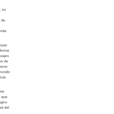
, no
, de
enda
aryan
nforme
asajes
ivo de
tenor
nocido
ncia
rte
l que
ágico
ad del