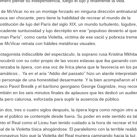
imero pierde su independencia, luego el lujo y finalmente la vida.
 de McVicar no es un montaje forzado en ninguna dirección antinatural
sca ser chocante, pero tiene la habilidad de recrear el mundo de la
ostitución de lujo del París del siglo XIX, un mundo turbulento, lúgubre
cadente suntuosidad y lujo decrépito en ese “populoso desierto al que
aman París”, como canta Violetta, víctima de ese vació y pobreza trem
e McVicar retrata con hábiles metáforas visuales.
otagonista indiscutible del espectáculo, la soprano rusa Kristina Mkhit
scubrió con su color propio de las voces eslavas que iba ganando co
anzaba la ópera, con esa voz de lírica plena que le favorecía en los p
amáticos... Ya en el aria “Addio del passato” hizo un alarde interpretat
 personaje de una honestidad desarmante. Y la bien acompañaron el 
eco Pavol Breslik y el barítono georgiano George Gagnidze, muy reco
mbién en los seis minutos finales de aplausos que les dedicó un audie
la pero calurosa, esforzada para suplir la ausencia de público.
n dos, tres o cuatro siglos después, la ópera logra como ningún otro a
e el público se contemple desde fuera. Su poder en este sentido es ta
nto el Real como el Liceu han tenido cuidado a la hora de recrear el tr
nal de la Violetta tísica ahogándose. El paralelismo con la terrible realid
ronavirus hizo que la Violetta del Real muriera caminando hacia la luz,