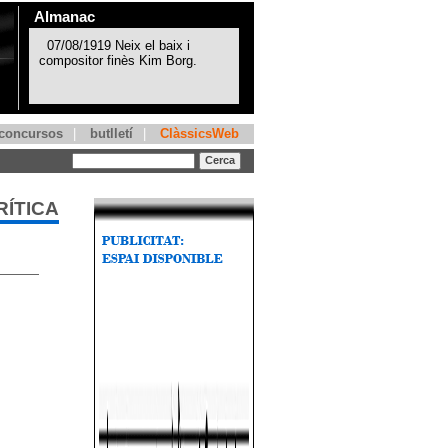
Almanac
concursos
|
butlletí
|
ClàssicsWeb
RÍTICA