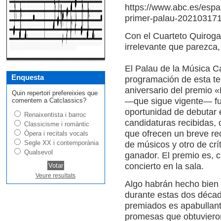
https://www.abc.es/espa
primer-palau-202103171
Con el Cuarteto Quiroga
irrelevante que parezca,
El Palau de la Música C
Enquesta
programación de esta te
aniversario del premio «
Quin repertori prefereixies que
—que sigue vigente— fue 
comentem a Catclassics?
oportunidad de debutar 
Renaixentista i barroc
candidaturas recibidas,
Classicisme i romàntic
que ofrecen un breve rec
Òpera i recitals vocals
Segle XX i contemporània
de músicos y otro de crí
Qualsevol
ganador. El premio es, c
concierto en la sala.
Veure resultats
Algo habrán hecho bien 
durante estas dos décad
premiados es apabullant
promesas que obtuviero