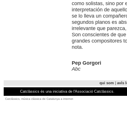
como solistas, sino por 
interpretación de aquell
se lo lleva un compañero
segundos planos es abso
irrelevante que parezca,
Son conscientes de que 
grandes compositores to
nota.
Pep Gorgori
Abc
qui som
|
avís l
Catclàssics és una iniciativa de l'Associació Catclàssics.
Catclàssics, música clàssica de Catalunya a internet