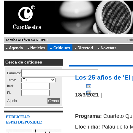
ini
Agenda
Notícies
Crítiques
Directori
Novetats
Cerca de crítiques
Paraules:
Los 25 años de 'El 
Tema:
Inici:
Fí:
18/3/2021 |
Ajuda
Programa:
Cuarteto Qu
Lloc i dia:
Palau de la 