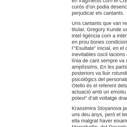
en fragments com el Cre
curós d’on podia desenc
perjudicar els cantants.
Uns cantants que van rend
titular, Gregory Kunde v
intel·ligència com a intè
en prou bones condicion
l’”Esultate” inicial, en
inevitables oscil·lacions
línia de cant sempre va s
amplíssims. En les part
posteriors va lluir rotund
psicològics del personat
Otello és el referent del
actuació amb un emotiu f
potevi” d’alt voltatge dra
Krassimira Stoyanova ja h
uns deu anys, però el t
ella malgrat haver eixam