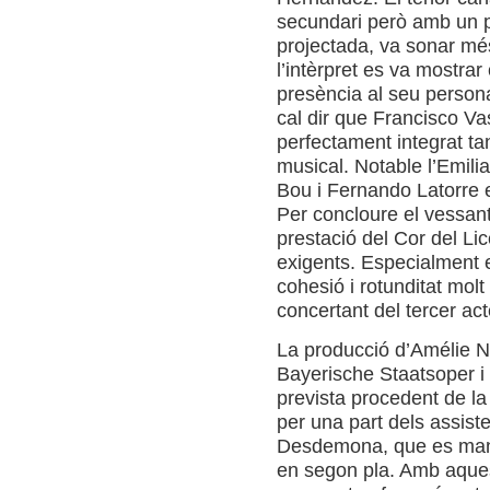
secundari però amb un p
projectada, va sonar més
l’intèrpret es va mostrar
presència al seu persona
cal dir que Francisco Va
perfectament integrat ta
musical. Notable l’Emilia
Bou i Fernando Latorre 
Per concloure el vessan
prestació del Cor del L
exigents. Especialment 
cohesió i rotunditat mol
concertant del tercer act
La producció d’Amélie N
Bayerische Staatsoper i q
prevista procedent de l
per una part dels assist
Desdemona, que es man
en segon pla. Amb aquest