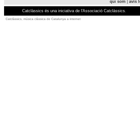
qui som
|
avís l
Catclàssics és una iniciativa de l'Associació Catclàssics.
Catclàssics, música clàssica de Catalunya a internet