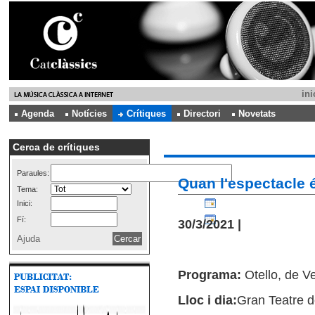
ini
Agenda
Notícies
Crítiques
Directori
Novetats
Cerca de crítiques
Paraules:
Quan l'espectacle é
Tema:
Inici:
Fí:
30/3/2021 |
Ajuda
Programa:
Otello, de Ve
Lloc i dia:
Gran Teatre d