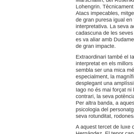
Marschallin, del Rosenkava
Lohengrin. Tècnicament
Atacs impecables, mitges 
de gran puresa igual en t
interpretativa. La seva 
cadascuna de les seves 
es va aliar amb Dudamel 
de gran impacte.
Extraordinari també el I
interpretat en els millor
sembla ser una mica més
especialment, la magnífi
desplegant una amplíss
Iago no és mai forçat ni 
contrari, la seva potènci
Per altra banda, a aques
psicologia del personatg
seva rotunditat, rodonesa
A aquest tercet de luxe c
Hernández. El tenor cana