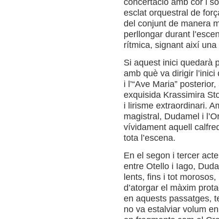
concertació amb cor i s
esclat orquestral de for
del conjunt de manera m
perllongar durant l’esce
rítmica, signant així un
Si aquest inici quedarà p
amb què va dirigir l’inic
i l’“Ave Maria” posterior
exquisida Krassimira Sto
i lirisme extraordinari.
magistral, Dudamel i l’
vívidament aquell calfre
tota l’escena.
En el segon i tercer act
entre Otello i Iago, Dud
lents, fins i tot moroso
d’atorgar el màxim prota
en aquests passatges, t
no va estalviar volum en