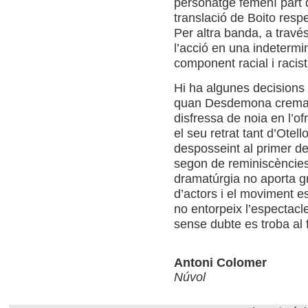
personatge femení part 
translació de Boito resp
Per altra banda, a travé
l’acció en una indetermin
component racial i racist
Hi ha algunes decisions 
quan Desdemona crema e
disfressa de noia en l’of
el seu retrat tant d’Otel
desposseint al primer de
segon de reminiscències 
dramatúrgia no aporta gra
d’actors i el moviment e
no entorpeix l’espectacle
sense dubte es troba al 
Antoni Colomer
Núvol