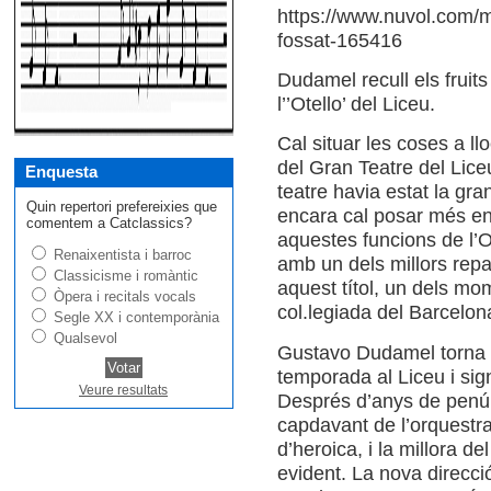
https://www.nuvol.com/m
fossat-165416
Dudamel recull els fruit
l’’Otello’ del Liceu.
Cal situar les coses a l
del Gran Teatre del Lice
Enquesta
teatre havia estat la gra
Quin repertori prefereixies que
encara cal posar més en
comentem a Catclassics?
aquestes funcions de l’O
Renaixentista i barroc
amb un dels millors repa
Classicisme i romàntic
aquest títol, un dels m
Òpera i recitals vocals
col.legiada del Barcelon
Segle XX i contemporània
Qualsevol
Gustavo Dudamel torna
temporada al Liceu i sign
Veure resultats
Després d’anys de penúr
capdavant de l’orquestra 
d’heroica, i la millora d
evident. La nova direcció