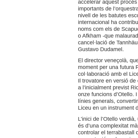
accelerar aquest procé
importants de l’orquest
nivell de les batutes es
internacional ha contrib
noms com els de Scapucc
o Afkham -que malaurada
cancel·lació de Tannhäus
Gustavo Dudamel.
El director veneçolà, que
moment per una futura F
col·laboració amb el Lic
Il trovatore en versió de
a l’inicialment previst R
onze funcions d’Otello. I
línies generals, converti
Liceu en un instrument d’
L’inici de l’Otello verdià
és d’una complexitat m
controlar el terrabastall 